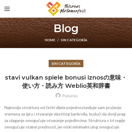
Blog
HOME
SIN CATEGORÍA
SIN CATEGORÍA
stavi vulkan spiele bonusi iznosの意味・
使い方・読み方 Weblio英和辞書
Pulseras
Najnovija struktura od četiri dijela pojednostavljuje vam pružanje
vremena za igru ​​i stvaranje vlastitog bankrolla, budući da donji prag
za ulaganje omogućuje otvaranje pojedincima. Struktura s tri regije
omogućuje stalne prednosti, jer niski minimalni ulog omogućuje