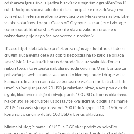
odaberete igru ​​uživo, slijedite blackjack s najnižim ograničenjima ili
rulet. Jackpot slotovi također dolaze, no ipak se ne zadržavaju na
tom vrhu. Preferirane alternative obično su Megaways naslovi, luke
visoke volatilnosti poput Gates off Olympus, a imat ćete i vintage
opcije poput Starbursta. Provjerite glavne zakone i propise o
naknadama prije nego što odaberete e-novčanik.
Ili ćete htjeti dobitak kao prvi izbor za najnovije dodatne oklade, u
drugim slučajevima ćete ga dobiti bez obzira na to kako se oklada
završi. Možete zatražiti bonus dobrodošlice uz svaku kladionicu
nakon toga, i to je zaista najbolja ponuda koju ima. Osim bonusa za
prihvaćanje, web stranice za sportsko klađenje nude i druge vrste
kampanja. Imajte na umu da se bonusi ne vraćaju i ne bi trebali biti
uzeti. Najnoviji uvjet od 20 USD je relativno nizak, a ako prva oklada
izgubi, kladionice i dalje dobivaju punih 100 USD u bonus okladama.
Nakon što se pridružite i uspostavite kvalificiranu opciju s najmanje
20 USD na vašu vjerojatnost od -200 ili duže (npr. -110, +150), novi
korisnici će sigurno dobiti 100 USD u bonus okladama.
Minimalni ulog je samo 10 USD, a GGPoker podržava nekoliko
mogućnosti provizije, od starih metoda do kriptovaluta, što olakšava