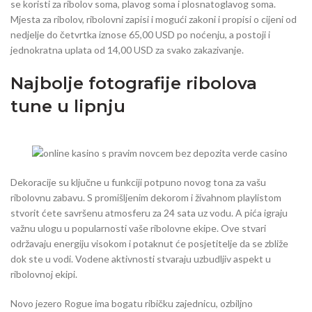
se koristi za ribolov soma, plavog soma i plosnatoglavog soma.
Mjesta za ribolov, ribolovni zapisi i mogući zakoni i propisi o cijeni od
nedjelje do četvrtka iznose 65,00 USD po noćenju, a postoji i
jednokratna uplata od 14,00 USD za svako zakazivanje.
Najbolje fotografije ribolova
tune u lipnju
Dekoracije su ključne u funkciji potpuno novog tona za vašu
ribolovnu zabavu. S promišljenim dekorom i živahnom playlistom
stvorit ćete savršenu atmosferu za 24 sata uz vodu. A pića igraju
važnu ulogu u popularnosti vaše ribolovne ekipe. Ove stvari
održavaju energiju visokom i potaknut će posjetitelje da se zbliže
dok ste u vodi. Vodene aktivnosti stvaraju uzbudljiv aspekt u
ribolovnoj ekipi.
Novo jezero Rogue ima bogatu ribičku zajednicu, ozbiljno