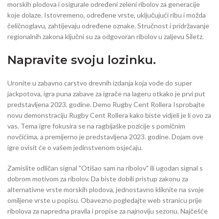
morskih plodova i osigurale određeni zeleni ribolov za generacije
koje dolaze. Istovremeno, određene vrste, uključujući ribu i možda
čeličnoglavu, zahtijevaju određene oznake. Stručnost i pridržavanje
regionalnih zakona ključni su za odgovoran ribolov u zaljevu Siletz.
Napravite svoju lozinku.
Uronite u zabavno carstvo drevnih izdanja koja vode do super
jackpotova, igra puna zabave za igrače na lageru otkako je prvi put
predstavljena 2023. godine. Demo Rugby Cent Rollera Isprobajte
novu demonstraciju Rugby Cent Rollera kako biste vidjeli je li ovo za
vas. Tema igre fokusira se na ragbijaške pozicije s pomičnim
novčićima, a premijerno je predstavljena 2023. godine. Dojam ove
igre ovisit će o vašem jedinstvenom osjećaju.
Zamislite odličan signal "Otišao sam na ribolov" ili ugodan signal s
dobrom motivom za ribolov. Da biste dobili pristup zakonu za
alternativne vrste morskih plodova, jednostavno kliknite na svoje
omiljene vrste u popisu. Obavezno pogledajte web stranicu prije
ribolova za napredna pravila i propise za najnoviju sezonu. Najčešće