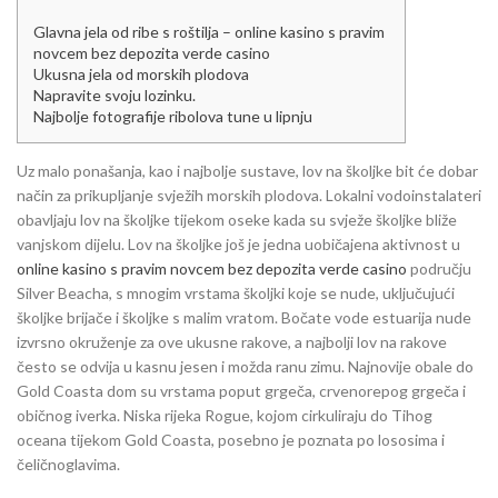
Glavna jela od ribe s roštilja – online kasino s pravim
novcem bez depozita verde casino
Ukusna jela od morskih plodova
Napravite svoju lozinku.
Najbolje fotografije ribolova tune u lipnju
Uz malo ponašanja, kao i najbolje sustave, lov na školjke bit će dobar
način za prikupljanje svježih morskih plodova. Lokalni vodoinstalateri
obavljaju lov na školjke tijekom oseke kada su svježe školjke bliže
vanjskom dijelu.
Lov na školjke još je jedna uobičajena aktivnost u
online kasino s pravim novcem bez depozita verde casino
području
Silver Beacha, s mnogim vrstama školjki koje se nude, uključujući
školjke brijače i školjke s malim vratom. Bočate vode estuarija nude
izvrsno okruženje za ove ukusne rakove, a najbolji lov na rakove
često se odvija u kasnu jesen i možda ranu zimu. Najnovije obale do
Gold Coasta dom su vrstama poput grgeča, crvenorepog grgeča i
običnog iverka. Niska rijeka Rogue, kojom cirkuliraju do Tihog
oceana tijekom Gold Coasta, posebno je poznata po lososima i
čeličnoglavima.