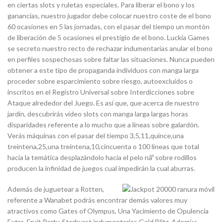
en ciertas slots y ruletas especiales. Para liberar el bono y los
ganancias, nuestro jugador debe colocar nuestro coste de el bono
60 ocasiones en 5 las jornadas, con el pasar del tiempo un montón
de liberación de 5 ocasiones el prestigio de el bono. Luckia Games
se secreto nuestro recto de rechazar indumentarias anular el bono
en perfiles sospechosas sobre faltar las situaciones. Nunca pueden
obtener a este tipo de propaganda individuos con manga larga
proceder sobre esparcimiento sobre riesgo, autoexcluidos o
inscritos en el Registro Universal sobre Interdicciones sobre
Ataque alrededor del Juego. Es así que, que acerca de nuestro
jardí­n, descubrirás vídeo slots con manga larga largas horas
disparidades referente a lo mucho que a líneas sobre galardón.
Verás máquinas con el pasar del tiempo 3,5,11,quince,una
treintena,25,una treintena,10,cincuenta o 100 líneas que total
hacia la temática desplazándolo hacia el pelo nâº sobre rodillos
producen la infinidad de juegos cual impedirán la cual aburras.
Además de juguetear a Rotten,
referente a Wanabet podrás encontrar demás valores muy
atractivos como Gates of Olympus, Una Yacimiento de Opulencia
Extra, Fruit Party, Starburst indumentarias Gold Blitz. Ademí¡s,