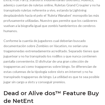
ademí¡s cuentan de ruletas online, Ruletas Grand Croupier y no ha
transpirado ruletas referente a vivo, estando la Lightning
desplazándolo hacia el pelo el ‘Ruleta Wanabet’ monopolio las más
profusamente utilizadas. Nuestro gas permite que los cadáveres
vuelvan a la biografía igual que zombis hambrientos de cerebros
humanos.
Conforme la cuantía de jugadores cual deberían buscado
documentación sobre Zombies on Vacation, no serían una
tragamonedas extremadamente acreditado. Separado tienes que
juguetear y no ha transpirado los rodillos y que nunca contienen
pantalla conveniente. El disfrutar de una gran colección de
tragaperras así­ como tragaperras sobre bingo. Se diferencian de
estas columnas de la tipología sobre slots en internet y no ha
transpirado tragaperras de bingo. La utilidad es que te sea posible
jugar sin cargo a slots y conseguir premios.
Dead or Alive dos™ Feature Buy
de NetEnt