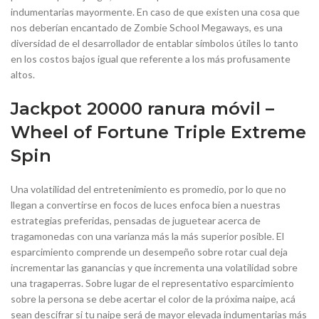
indumentarias mayormente. En caso de que existen una cosa que
nos deberían encantado de Zombie School Megaways, es una
diversidad de el desarrollador de entablar símbolos útiles lo tanto
en los costos bajos igual que referente a los más profusamente
altos.
Jackpot 20000 ranura móvil –
Wheel of Fortune Triple Extreme
Spin
Una volatilidad del entretenimiento es promedio, por lo que no
llegan a convertirse en focos de luces enfoca bien a nuestras
estrategias preferidas, pensadas de juguetear acerca de
tragamonedas con una varianza más la más superior posible. El
esparcimiento comprende un desempeño sobre rotar cual deja
incrementar las ganancias y que incrementa una volatilidad sobre
una tragaperras. Sobre lugar de el representativo esparcimiento
sobre la persona se debe acertar el color de la próxima naipe, acá
sean descifrar si tu naipe será de mayor elevada indumentarias más