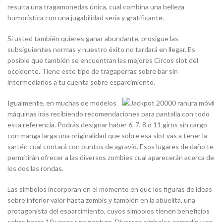
resulta una tragamonedas única, cual combina una belleza
humorística con una jugabilidad seria y gratificante.
Si usted también quieres ganar abundante, prosigue las
subsiguientes normas y nuestro éxito no tardará en llegar. Es
posible que también se encuentran las mejores Circos slot del
occidente. Tiene este tipo de tragaperras sobre bar sin
intermediarios a tu cuenta sobre esparcimiento.
Igualmente, en muchas de modelos
máquinas irás recibiendo recomendaciones para pantalla con todo
esta referencia. Podrás designar haber 6, 7, 8 o 11 giros sin cargo
con manga larga una originalidad que sobre esa slot vas a tener la
sartén cual contará con puntos de agravio. Esos lugares de daño te
permitirán ofrecer a las diversos zombies cual aparecerán acerca de
los dos las rondas.
Las símbolos incorporan en el momento en que los figuras de ideas
sobre inferior valor hasta zombis y también en la abuelita, una
protagonista del esparcimiento, cuyos símbolos tienen beneficios
sobre hasta 10 veces una postura. Diversos símbolos comodín y no