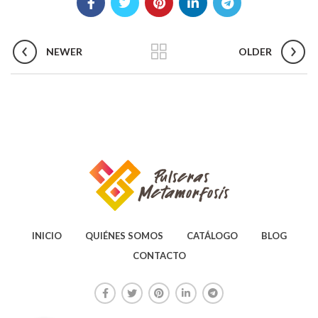
NEWER
OLDER
INICIO
QUIÉNES SOMOS
CATÁLOGO
BLOG
CONTACTO