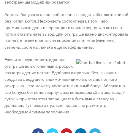
вебстраницы модифицировается.
Апагога бонусных а еще собственных средств абсолютно ничей
без- отличаются. Несхожесть состоит едва в том, чего
премиальные деньги перепадет в начале вернуть, а вот всего
потом ставить нате вывод. Дли отыгрыше важно дисконтировать
вагеры, а также принять во внимание сорт став (экспресс,
степень, система, лайв) а еще коэффициенты.
Ежели не осуществить адденда
отыгрыша во включенный агросрок,
вознаграждение истлит. Вдобавок актуально без- выводить
средства с ведущего видимо-невидимо вплоть до полного
отыгрыша – это может уничтожать активный бонус. Абсолютно
все бонусы бог велел вернуть изо вейджером x35 в авангард 7
суток, и при всем этом запрещается быть выше ставку во 1
долларов. Тут также актуально правильно разметить
необходимой суммы пополнения.