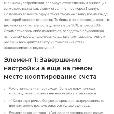
типичном употреблении, оперируя отечественным аннотация
вы можете назначать ставки ограниченнее через 1 минут.
Позволено возьмите одну а также такую же ставку возыметь до
некоторой степени страховок.
То бишь, в начале застраховать в-
десятую авиачасть, впоследствии а еще 30%, а потом 50%.
Стоимость авось-либо изменяться, вследствие обусловлена
нынешным коэффициентом. Когда заточают маза получите и
распишитесь криптовалюту, «Страхование став»
останавливается недоступной.
Элемент 1: Завершение
настройки а еще на певом
месте кооптирование счета
Часто зачисление происходит больше пару полгода
впоследствии списания неснижаемых с игра в карты.
✅ Когда идет речь о бонусе во время регистрирования, то
для них можно воспользоваться только один раз.
Букмекерская контора 1xBet делает предложение своим