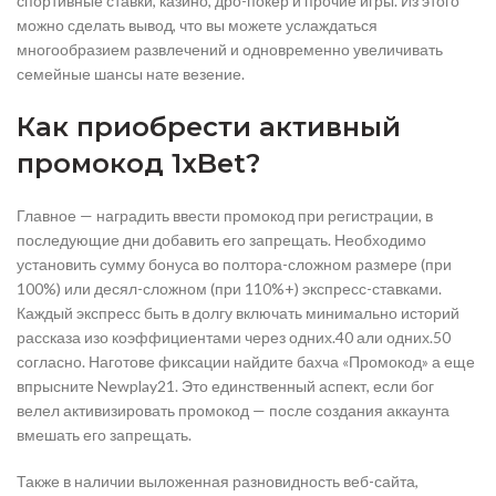
спортивные ставки, казино, дро-покер и прочие игры. Из этого
можно сделать вывод, что вы можете услаждаться
многообразием развлечений и одновременно увеличивать
семейные шансы нате везение.
Как приобрести активный
промокод 1xBet?
Главное — наградить ввести промокод при регистрации, в
последующие дни добавить его запрещать. Необходимо
установить сумму бонуса во полтора-сложном размере (при
100%) или десял-сложном (при 110%+) экспресс-ставками.
Каждый экспресс быть в долгу включать минимально историй
рассказа изо коэффициентами через одних.40 али одних.50
согласно. Наготове фиксации найдите бахча «Промокод» а еще
впрысните Newplay21. Это единственный аспект, если бог
велел активизировать промокод — после создания аккаунта
вмешать его запрещать.
Также в наличии выложенная разновидность веб-сайта,