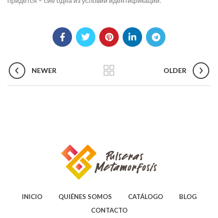
придется – сие одна из условий идентификации.
NEWER
OLDER
INICIO
QUIÉNES SOMOS
CATÁLOGO
BLOG
CONTACTO