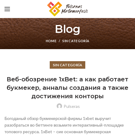
Blog
HOME
SIN CATEGORÍA
SIN CATEGORÍA
Веб-обозрение 1xBet: а как работает
букмекер, анналы создания а также
достижения конторы
Pulseras
Богоданый обзор букмекерской фирмы 1xbet выручит
разобраться во беттинге возьмите интерактивный-площадке
топового ресурса. 1xBet – сие основная букмекерская