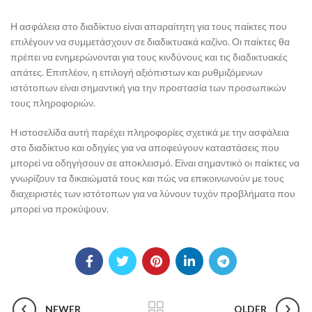
Η ασφάλεια στο διαδίκτυο είναι απαραίτητη για τους παίκτες που
επιλέγουν να συμμετάσχουν σε διαδικτυακά καζίνο. Οι παίκτες θα
πρέπει να ενημερώνονται για τους κινδύνους και τις διαδικτυακές
απάτες. Επιπλέον, η επιλογή αξιόπιστων και ρυθμιζόμενων
ιστότοπων είναι σημαντική για την προστασία των προσωπικών
τους πληροφοριών.
Η ιστοσελίδα αυτή παρέχει πληροφορίες σχετικά με την ασφάλεια
στο διαδίκτυο και οδηγίες για να αποφεύγουν καταστάσεις που
μπορεί να οδηγήσουν σε αποκλεισμό. Είναι σημαντικό οι παίκτες να
γνωρίζουν τα δικαιώματά τους και πώς να επικοινωνούν με τους
διαχειριστές των ιστότοπων για να λύνουν τυχόν προβλήματα που
μπορεί να προκύψουν.
NEWER
OLDER