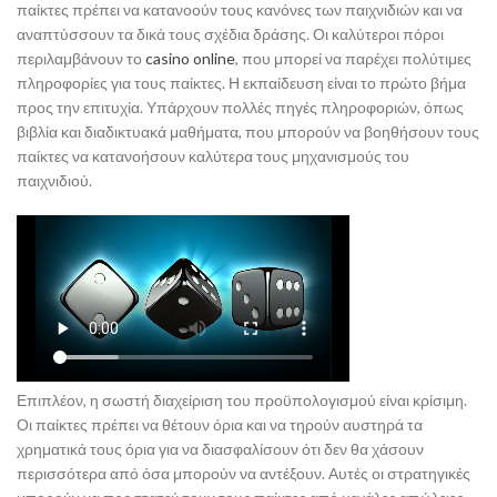
παίκτες πρέπει να κατανοούν τους κανόνες των παιχνιδιών και να
αναπτύσσουν τα δικά τους σχέδια δράσης. Οι καλύτεροι πόροι
περιλαμβάνουν το
casino online
, που μπορεί να παρέχει πολύτιμες
πληροφορίες για τους παίκτες. Η εκπαίδευση είναι το πρώτο βήμα
προς την επιτυχία. Υπάρχουν πολλές πηγές πληροφοριών, όπως
βιβλία και διαδικτυακά μαθήματα, που μπορούν να βοηθήσουν τους
παίκτες να κατανοήσουν καλύτερα τους μηχανισμούς του
παιχνιδιού.
Επιπλέον, η σωστή διαχείριση του προϋπολογισμού είναι κρίσιμη.
Οι παίκτες πρέπει να θέτουν όρια και να τηρούν αυστηρά τα
χρηματικά τους όρια για να διασφαλίσουν ότι δεν θα χάσουν
περισσότερα από όσα μπορούν να αντέξουν. Αυτές οι στρατηγικές