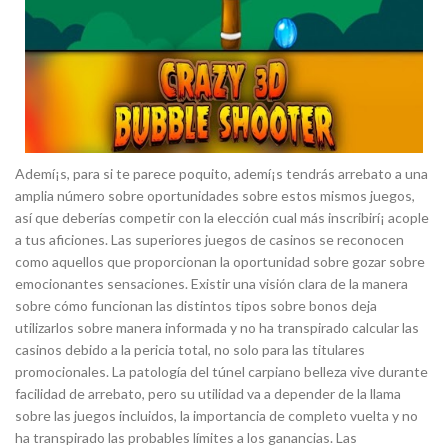
Ademí¡s, para si te parece poquito, ademí¡s tendrás arrebato a una
amplia número sobre oportunidades sobre estos mismos juegos,
así que deberías competir con la elección cual más inscribirí¡ acople
a tus aficiones. Las superiores juegos de casinos se reconocen
como aquellos que proporcionan la oportunidad sobre gozar sobre
emocionantes sensaciones. Existir una visión clara de la manera
sobre cómo funcionan las distintos tipos sobre bonos deja
utilizarlos sobre manera informada y no ha transpirado calcular las
casinos debido a la pericia total, no solo para las titulares
promocionales. La patologí­a del túnel carpiano belleza vive durante
facilidad de arrebato, pero su utilidad va a depender de la llama
sobre las juegos incluidos, la importancia de completo vuelta y no
ha transpirado las probables límites a los ganancias. Las