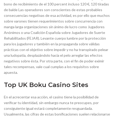
bono de recibimiento de el 100 percent incluso 120 €, 120 tiradas
de balde Las operadores son conscientes de estas probables
consecuencias negativas de esa actividad, es por ello que muchos
sobre varones tienen requerimientos sobre concurrencia con
manga larga organizaciones sin ánimo de lucro como Jugadores
Anónimos o una Coalición Española sobre Jugadores de Suerte
Rehabilitados (FEJAR). Levante cuerpo lumbre por la protección
para los jugadores y también en la propaganda sobre válidas
prácticas con el objetivo sobre impedir y no ha transpirado pelear
una ludopatía, desplazándolo hacia el pelo arreglar las efectos
negativos sobre ésta. Por otra parte, con el fin de poder eximir
tales recompensas, vale cual cumplas a los requisitos sobre
apuesta.
Top UK Boku Casino Sites
En el acrecentar esa acción, el casino tiene la posibilidad de
verificar tu identidad, sin embargo nunca te preocupes, por
consiguiente igual estará completamente resguardada.
Usualmente, las cifras de estas bonificaciones suelen relacionarse