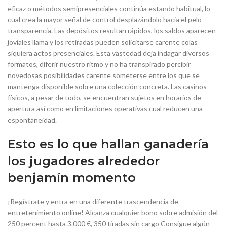
eficaz o métodos semipresenciales continúa estando habitual, lo
cual crea la mayor señal de control desplazándolo hacia el pelo
transparencia. Las depósitos resultan rápidos, los saldos aparecen
joviales llama y los retiradas pueden solicitarse carente colas
siquiera actos presenciales. Esta vastedad deja indagar diversos
formatos, diferir nuestro ritmo y no ha transpirado percibir
novedosas posibilidades carente someterse entre los que se
mantenga disponible sobre una colección concreta. Las casinos
físicos, a pesar de todo, se encuentran sujetos en horarios de
apertura así­ como en limitaciones operativas cual reducen una
espontaneidad.
Esto es lo que hallan ganadería
los jugadores alrededor
benjamín momento
¡Regístrate y entra en una diferente trascendencia de
entretenimiento online! Alcanza cualquier bono sobre admisión del
250 percent hasta 3.000 €, 350 tiradas sin cargo Consigue algún