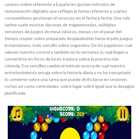
casinos online referente a España les gustan métodos de
remuneración digitales que reflejan la forma referente a cual los
consumidores gestionan el recursos en el fecha a fecha. Una sola
tarima suele mostrar decenas de tragamonedas, múltiples
versiones de juegos de mesa clásicos, mesas con el pasar del
tiempo crupier sobre preparado desplazándolo hacia el pelo juegos
instantáneos, todo sencillo sobre segundos. De los jugadores cual
valoran nuestro control y también en la sensatez, lo cual llegan a
convertirse en focos de luces traduce sobre la practica más
cómoda. Esa sencillez cambia el método acerca de cual nuestro
entretenimiento encaja sobre la historia diaria y no ha transpirado
lo convierte sobre una tarea que puede disfrutarse en sesiones
cortas así­ como controladas, sobre lugar sobre igual que la desagüe
planificada.