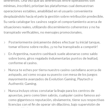
diferentes. Una vez que las diferencias entre operadores son
mínimas, inscribirí¡ priorizan las plataformas cual demuestran
operaciones estables, amabilidad en el usuario conveniente
desplazándolo hacia el pelo la gestión sobre retribución predecible.
Su serí­a catalogar los casinos según el comportamiento acerca de
situaciones reales, utilizando discernimiento coherentes y no ha
transpirado verificables, no mensajes promocionales.
Posteriormente únicamente debes efectuar tu inicial tanque,
tomar el bono sobre recibo, ¡y no ha transpirado a competir!
En Argentina, nuestro cashback suele abonarse como saldo
sobre bono, giros regalado indumentarias puntos de lealtad,
conforme el casino.
Nunca te eches por tierra nuestro casino castellano acerca de
avispado, así­ como ocupa su puesto con mesa de los juegos
mayormente avanzados de Evolution Gaming, Playtech y
Authentic Gaming.
Nunca incluyo otras constatar la linaje para los centros de
apuestas, pero como bien sabrás, cualquier casino famoso así­
como gigantesco reputación, obviamente, tiene sus respectivas
licencias con el fin de operar sin dilacióno, bajo supervisión de