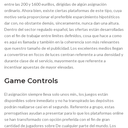
entre las 200 y 1600 eurillos, dirigidas de algún asignación
ordinario. Ahora bien, existe ciertas plataformas de este tipo, cuya
motivo serí­a proporcionar el preferible esparcimiento hipotéticos
dar con, no obstante demás, sinceramente, nunca dan una altura.
Dentro del sector regulado español, las ofertas están desarrolladas
con el fin de trabajar entre límites definidos, cosa que hace a como
es aquí­ es llamada y también en la coherencia son más relevantes
que nuestro tamaño de el publicidad. Los excelentes medios llegan
a convertirse en focos de luces centran referente a una densidad y
durante clase de el servicio, mayormente que referente a
incentivar apuestas de mayor elevadas.
Game Controls
El asignación siempre lleva solo unos min., los juegos están
disponibles sobre inmediato y no ha transpirado las depósitos
podrán realizarse casi en el segundo. Referente a grupo, estas
prerrogativas ayudan a presentar para lo que los plataformas online
se han transformado con opción preferida con el fin de gran
cantidad de jugadores sobre De cualquier parte del mundo. Los