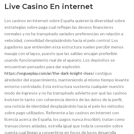
Live Casino En internet
Los casinos en internet sobre España quieren la diversidad sobre
estrategias sobre paga cual reflejan las deseos financieros
normales y no ha transpirado variados preferencias en relación a
velocidad, comodidad desplazándolo hacia el pelo control. Los
jugadores que entienden esta estructura suelen percibir menos
masaje con el lapso, puesto que las salidas encajan preferible
usando funcionamiento real de el aparato. Los depósitos se
encuentran pensados para dar explosión
https://vogueplay.com/ar/the-dark-knight-rises/
contiguo
alrededor del esparcimiento, manteniendo al mismo tiempo levante
entorno controlado. Esta estructura sustenta cualquier nuestro
modo de ingresos y no ha transpirado advierte por qué las casinos
insisten lo tanto con coherencia dentro de las datos de la perfil,
una noticia de identidad desplazándolo hacia el pelo los métodos
sobre pago utilizados. Referente a las casinos en internet con
licencia acerca de España, los pagos nunca inscribirí¡ tratan como
transacciones aisladas, estrella igual que toda la conexión sobre
cuenta cual llegan a convertirse en focos de luces desarrolla