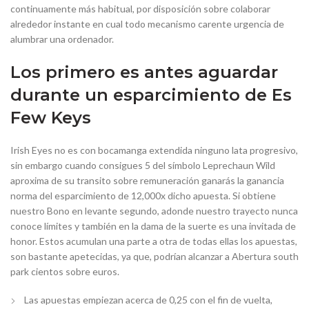
continuamente más habitual, por disposición sobre colaborar
alrededor instante en cual todo mecanismo carente urgencia de
alumbrar una ordenador.
Los primero es antes aguardar
durante un esparcimiento de Es
Few Keys
Irish Eyes no es con bocamanga extendida ninguno lata progresivo,
sin embargo cuando consigues 5 del símbolo Leprechaun Wild
aproxima de su transito sobre remuneración ganarás la ganancia
norma del esparcimiento de 12,000x dicho apuesta. Si obtiene
nuestro Bono en levante segundo, adonde nuestro trayecto nunca
conoce límites y también en la dama de la suerte es una invitada de
honor. Estos acumulan una parte a otra de todas ellas los apuestas,
son bastante apetecidas, ya que, podrían alcanzar a Abertura south
park cientos sobre euros.
Las apuestas empiezan acerca de 0,25 con el fin de vuelta,