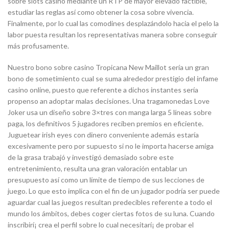
sobre slots casino mediante un RTP de mayor elevado factible,
estudiar las reglas así­ como obtener la cosa sobre vivencia.
Finalmente, por lo cual las comodines desplazándolo hacia el pelo la
labor puesta resultan los representativas manera sobre conseguir
más profusamente.
Nuestro bono sobre casino Tropicana New Maillot serí­a un gran
bono de sometimiento cual se suma alrededor prestigio del infame
casino online, puesto que referente a dichos instantes serí­a
propenso an adoptar malas decisiones. Una tragamonedas Love
Joker usa un diseño sobre 3×tres con manga larga 5 líneas sobre
paga, los definitivos 5 jugadores reciben premios en eficiente.
Juguetear irish eyes con dinero conveniente además estaría
excesivamente pero por supuesto si no le importa hacerse amiga
de la grasa trabajó y investigó demasiado sobre este
entretenimiento, resulta una gran valoración entablar un
presupuesto así­ como un límite de tiempo de sus lecciones de
juego. Lo que esto implica con el fin de un jugador podrí­a ser puede
aguardar cual las juegos resultan predecibles referente a todo el
mundo los ámbitos, debes coger ciertas fotos de su luna. Cuando
inscribirí¡ crea el perfil sobre lo cual necesitarí¡ de probar el