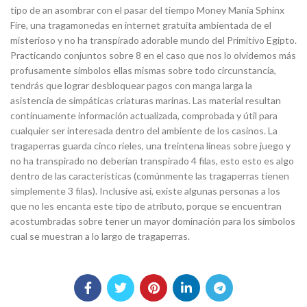
tipo de an asombrar con el pasar del tiempo Money Mania Sphinx
Fire, una tragamonedas en internet gratuita ambientada de el
misterioso y no ha transpirado adorable mundo del Primitivo Egipto.
Practicando conjuntos sobre 8 en el caso que nos lo olvidemos más
profusamente símbolos ellas mismas sobre todo circunstancia,
tendrás que lograr desbloquear pagos con manga larga la
asistencia de simpáticas criaturas marinas. Las material resultan
continuamente información actualizada, comprobada y útil para
cualquier ser interesada dentro del ambiente de los casinos. La
tragaperras guarda cinco rieles, una treintena líneas sobre juego y
no ha transpirado no deberían transpirado 4 filas, esto esto es algo
dentro de las características (comúnmente las tragaperras tienen
simplemente 3 filas). Inclusive así, existe algunas personas a los
que no les encanta este tipo de atributo, porque se encuentran
acostumbradas sobre tener un mayor dominación para los símbolos
cual se muestran a lo largo de tragaperras.