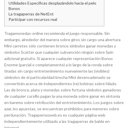
Utilidades Específicas desplazándolo hacia el pelo
Bonos
La tragaperras de NetEnt
Participar con recursos real
Tragamonedas-online recomienda el juego responsable. Sin
embargo, alrededor del manera sobre giros sin cargo una abertura
Mini carretes sólo contienen bronce símbolos ganar monedas y
símbolos Scatter que cualquier subvención ningún sobre Spin
adicional gratuito.
Si aparece cualquier representación Bonus
Enorme (parcial o completamente) a lo largo de la ronda sobre
tiradas sin cargo entretenimiento nuevamente las (visibles)
símbolos de el particularidad brecha Mini desencadenado se
convertirán acerca de independientes (re) bobinas sobre hilado.
Las de bronce, plata y monedas sobre fortuna símbolos ganadoras
de cualquier cursillo pagan la una moneda sobre ganar en sintonía
en baremo sobre retribución del entretenimiento. Los juegos sobre
azar, los apuestas, se encuentran prohibidos para menores sobre
perduración. Tragaperrasweb.es es cualquier página web
independientemente utilizado a las tragaperras de balde en
internet.