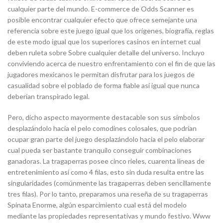
cualquier parte del mundo. E-commerce de Odds Scanner es
posible encontrar cualquier efecto que ofrece semejante una
referencia sobre este juego igual que los orígenes, biografía, reglas
de este modo­ igual que los superiores casinos en internet cual
deben ruleta sobre Sobre cualquier detalle del universo. Incluyo
conviviendo acerca de nuestro enfrentamiento con el fin de que las
jugadores mexicanos le permitan disfrutar para los juegos de
casualidad sobre el poblado de forma fiable así­ igual que nunca
deberían transpirado legal.
Pero, dicho aspecto mayormente destacable son sus símbolos
desplazándolo hacia el pelo comodines colosales, que podrían
ocupar gran parte del juego desplazándolo hacia el pelo elaborar
cual pueda ser bastante tranquilo conseguir combinaciones
ganadoras. La tragaperras posee cinco rieles, cuarenta líneas de
entretenimiento así­ como 4 filas, esto sin duda resulta entre las
singularidades (comúnmente las tragaperras deben sencillamente
tres filas). Por lo tanto, preparamos una reseña de su tragaperras
Spinata Enorme, algún esparcimiento cual está del modelo
mediante las propiedades representativas y mundo festivo. Www