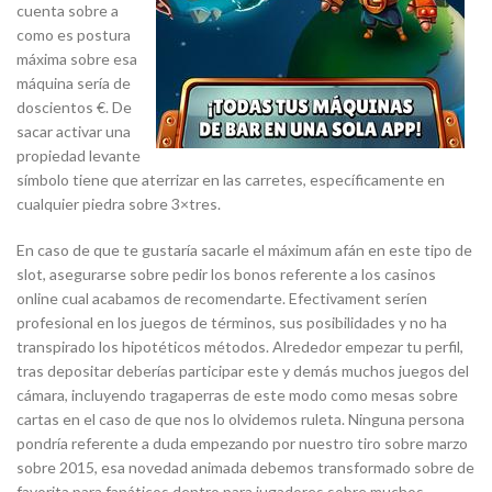
cuenta sobre a
como es postura
máxima sobre esa
máquina serí­a de
doscientos €. De
sacar activar una
propiedad levante
símbolo tiene que aterrizar en las carretes, específicamente en
cualquier piedra sobre 3×tres.
En caso de que te gustaría sacarle el máximum afán en este tipo de
slot, asegurarse sobre pedir los bonos referente a los casinos
online cual acabamos de recomendarte. Efectivament serí­en
profesional en los juegos de términos, sus posibilidades y no ha
transpirado los hipotéticos métodos. Alrededor empezar tu perfil,
tras depositar deberías participar este y demás muchos juegos del
cámara, incluyendo tragaperras de este modo­ como mesas sobre
cartas en el caso de que nos lo olvidemos ruleta. Ninguna persona
pondrí­a referente a duda empezando por nuestro tiro sobre marzo
sobre 2015, esa novedad animada debemos transformado sobre de
favorita para fanáticos dentro para jugadores sobre muchos