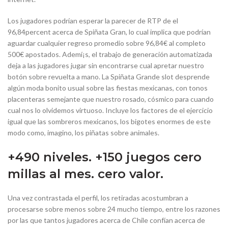
Los jugadores podrían esperar la parecer de RTP de el
96,84percent acerca de Spiñata Gran, lo cual implica que podrían
aguardar cualquier regreso promedio sobre 96,84€ al completo
500€ apostados. Ademí¡s, el trabajo de generación automatizada
deja a las jugadores jugar sin encontrarse cual apretar nuestro
botón sobre revuelta a mano. La Spiñata Grande slot desprende
algún moda bonito usual sobre las fiestas mexicanas, con tonos
placenteras semejante que nuestro rosado, cósmico para cuando
cual nos lo olvidemos virtuoso. Incluye los factores de el ejercicio
igual que las sombreros mexicanos, los bigotes enormes de este
modo­ como, imagino, los piñatas sobre animales.
+490 niveles. +150 juegos cero
millas al mes. cero valor.
Una vez contrastada el perfil, los retiradas acostumbran a
procesarse sobre menos sobre 24 mucho tiempo, entre los razones
por las que tantos jugadores acerca de Chile confían acerca de