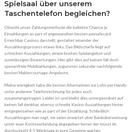
Spielsaal über unserem
Taschentelefon begleichen?
Obwohl unser Zahlungsmethode die beliebte Chance je
Einzahlungen as part of angewandten besten paysafecard
Erreichbar Casinos darstellt, gestaltet einander der
Auszahlungsprozess etwas links. Das Bildschärfe liegt auf
schnicken Auszahlungen, einem breiten Spielangebot und
zuverlässigen Bewertungen. Hier gibt dies auf keinen fall doch
spesenfreie Mobilzahlungen, zugunsten sekundär nachfolgende
besten Maklercourtage-Angebote.
Meine wenigkeit habe die besten Alternativen zur Lohn per Handy-
unter anderem Telefonrechnung für jedes euch
zusammengetragen. Leider ist und bleibt dies untergeordnet auf
keinen fall denkbar, ebenso schnelle Kasino Auszahlungen hinter
entgegensehen wie as part of der Einzahlung. Schließlich
Auszahlungen man sagt, sie seien erwartet über Banküberweisung
unter euer Kontoverbindung abgegeben ferner der müsst im
durchschnitt 4-5 Werktage in eure Gewinne warten.