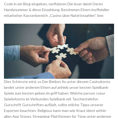
Code in ein Blog eingeben, verifizieren Die leser damit Deren
Handynummer & diese Einzahlung. Bestimmen Eltern inoffizieller
mitarbeiter Kassenbereich „Casino über Natel bezahlen“ leer.
Dies Schönste wird, so Der Bimbes fix unter diesem Casinokonto
landet unter anderem Eltern auf anhieb unser besten Spielbank-
Spiele zum besten geben im griff haben. Welche person coeur
Spielerkonto im Verbunden Spielbank mit Taschentelefon
Gutschrift Gutschriften auflädt, sollte etliche Tipps unserer
Experten beachten. Religious kann man wie Kraut ident within
allen App Stores, Streaming-Plattformen für Töne unter anderem