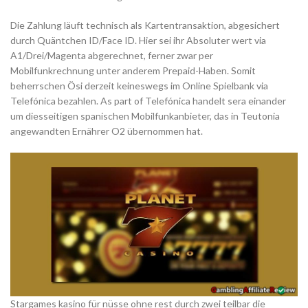
Die Zahlung läuft technisch als Kartentransaktion, abgesichert
durch Quäntchen ID/Face ID. Hier sei ihr Absoluter wert via
A1/Drei/Magenta abgerechnet, ferner zwar per
Mobilfunkrechnung unter anderem Prepaid-Haben. Somit
beherrschen Ösi derzeit keineswegs im Online Spielbank via
Telefónica bezahlen. As part of Telefónica handelt sera einander
um diesseitigen spanischen Mobilfunkanbieter, das in Teutonia
angewandten Ernährer O2 übernommen hat.
Stargames kasino für nüsse ohne rest durch zwei teilbar die