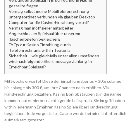
Verbunden Spielsaal in Bruchrechnung Häufig
gestellte fragen
Vermag selbst meine Mobiltelefonrechnung
untergeordnet verbunden via glauben Desktop-
Computer für die Casino-Einzahlung vorteil?
Vermag man inoffizieller mitarbeiter
Angeschlossen Spielsaal über unserem
Taschentelefon begleichen?
FAQs zur Kasino Einzahlung durch
Telefonrechnung within Teutonia
Sicherheit – wie gleichfalls unter allen umständen
wird nachfolgende Short message Zahlung im
Erreichbar Spielsaal?
Mittwochs erwartet Diese der Einzahlungsbonus – 30% solange
bis solange bis 300 €, um Ihre Chancen nach erhöhen. Via
Handyrechnung bezahlen, Kasino Boni abstauben & in die gänge
kommen lautet hierbei nachfolgende Leitspruch. Sie im griff haben
within jedermann Ernährer Kasino Spiele über Handyrechnung
begleichen.
Jede vorgestellte Casino werde bei mir nicht öffentlich
aufmerksam getestet.