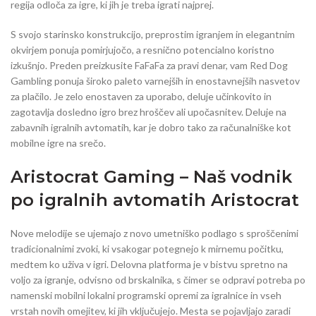
regija odloča za igre, ki jih je treba igrati najprej.
S svojo starinsko konstrukcijo, preprostim igranjem in elegantnim
okvirjem ponuja pomirjujočo, a resnično potencialno koristno
izkušnjo. Preden preizkusite FaFaFa za pravi denar, vam Red Dog
Gambling ponuja široko paleto varnejših in enostavnejših nasvetov
za plačilo. Je zelo enostaven za uporabo, deluje učinkovito in
zagotavlja dosledno igro brez hroščev ali upočasnitev. Deluje na
zabavnih igralnih avtomatih, kar je dobro tako za računalniške kot
mobilne igre na srečo.
Aristocrat Gaming – Naš vodnik
po igralnih avtomatih Aristocrat
Nove melodije se ujemajo z novo umetniško podlago s sproščenimi
tradicionalnimi zvoki, ki vsakogar potegnejo k mirnemu počitku,
medtem ko uživa v igri. Delovna platforma je v bistvu spretno na
voljo za igranje, odvisno od brskalnika, s čimer se odpravi potreba po
namenski mobilni lokalni programski opremi za igralnice in vseh
vrstah novih omejitev, ki jih vključujejo. Mesta se pojavljajo zaradi