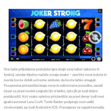
Vse naše priljubljene pozicijske igre imajo svoj nabor zakonov in
funkcij, vendar ključno načelo ostaja enako – zavrtite nove kolute in
morda boste dobili ustrezne simbole, da boste lahko zmagali.
Posamezna pristanišča imajo nove in edinstvene ponudbe, zaradi
česar so pred novimi soigralci (in vi lahko, zato jih je tudi dobro
preizkusiti). Kot vsako spletno pristanišče za pravi denar tudi novi
igralni avtomat Lara Croft Tomb Raider podpirajo novi veliki
strokovnjaki, pa tudi Android in iOS. Pravzaprav se najzahtevnejša