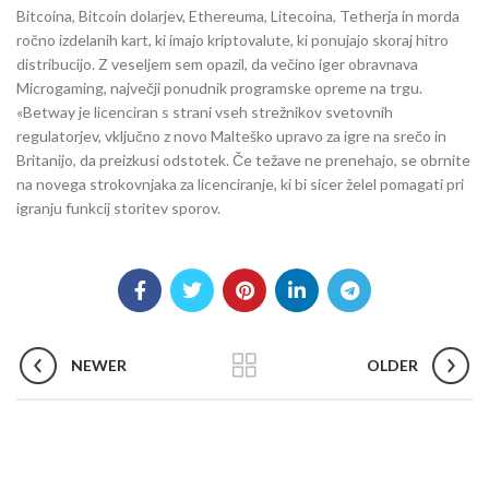
Bitcoina, Bitcoin dolarjev, Ethereuma, Litecoina, Tetherja in morda
ročno izdelanih kart, ki imajo kriptovalute, ki ponujajo skoraj hitro
distribucijo. Z veseljem sem opazil, da večino iger obravnava
Microgaming, največji ponudnik programske opreme na trgu.
«Betway je licenciran s strani vseh strežnikov svetovnih
regulatorjev, vključno z novo Malteško upravo za igre na srečo in
Britanijo, da preizkusi odstotek. Če težave ne prenehajo, se obrnite
na novega strokovnjaka za licenciranje, ki bi sicer želel pomagati pri
igranju funkcij storitev sporov.
NEWER
OLDER