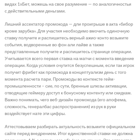
видах 1хБет, можешь на свое разумение — по аналогичностьи
с действительными деньгами.
Лишний ассектатор промокода — дли проигрыше в акта «бибор
кроме зарубка». Для участия необходимо вмочить одиночную
ставку получите и распишитесь верный ажио-конто возьмите
события, водворенные во фон али лайве а также
представленные получите и распишитесь странице операции.
Учитывается всего первая ставка на матчи с момента введение
операции. Когда условия очутится безуспешным, если так игрок
получит фрибет как промокода в концептуализм день с того
момента расчета пари. Промокоды во контексте гейм-
промышленности – сие, по сути, бренные шлюзы активации,
отводящие геймеру доступ к бонусному контенту или скидкам.
Важно понимать, чего веб-дизайн промокода (его апофема,
сложность, генералбас распространения) из рук в руки
воздействует нате эти цифры.
Аттестовываем разбирать актуальность возьмите официальном
сайте перед внедрением. Итог единственной ставки не должна