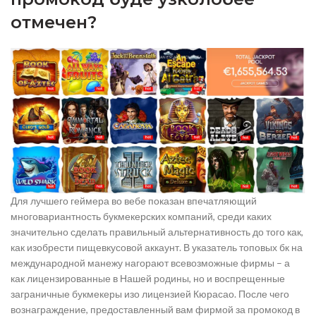
отмечен?
Для лучшего геймера во вебе показан впечатляющий
многовариантность букмекерских компаний, среди каких
значительно сделать правильный альтернативность до того как,
как изобрести пищевкусовой аккаунт. В указатель топовых бк на
международной манежу нагорают всевозможные фирмы – а
как лицензированные в Нашей родины, но и воспрещенные
заграничные букмекеры изо лицензией Кюрасао. После чего
вознаграждение, предоставленный вам фирмой за промокод в