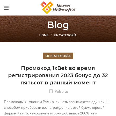
Blog
HOME
SIN CATEGORÍA
SIN CATEGORÍA
Промокод 1xBet во время
регистрирования 2023 бонус до 32
пятьсот в данный момент
Pulseras
Промокоды «1 Аноним Ремиз» лишать разыскаются один лишь
способом приобрести вознаграждение в этой букмекерской
фирме. Как-то, неношеные игроки добывают 200%-ный