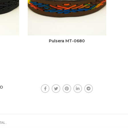
Pulsera MT-0680
TO
AL .