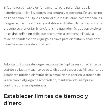
El juego responsable es fundamental para garantizar que la
experiencia de los jugadores sea segura y placentera. En un casino
en línea como Pin-Up, es esencial que los usuarios comprendan los
riesgos asociados al juego y establezcan límites claros. Esto no solo
protege su bienestar financiero, sino que además pueden explorar
un
casino online en chile
que promueve la responsabilidad. La
relación saludable con el juego es clave para disfrutar plenamente
de esta emocionante actividad.
Adoptar prácticas de juego responsable implica ser consciente de
cuánto se juega y cuánto se está dispuesto a perder. Al hacerlo, los
jugadores pueden disfrutar de la emoción sin caer en la trampa de
la adicción o el juego descontrolado, manteniendo siempre el
control sobre su experiencia.
Establecer límites de tiempo y
dinero