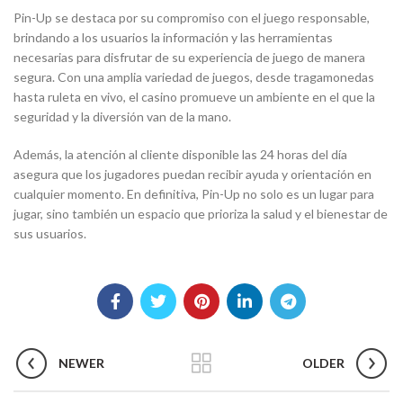
Pin-Up se destaca por su compromiso con el juego responsable,
brindando a los usuarios la información y las herramientas
necesarias para disfrutar de su experiencia de juego de manera
segura. Con una amplia variedad de juegos, desde tragamonedas
hasta ruleta en vivo, el casino promueve un ambiente en el que la
seguridad y la diversión van de la mano.
Además, la atención al cliente disponible las 24 horas del día
asegura que los jugadores puedan recibir ayuda y orientación en
cualquier momento. En definitiva, Pin-Up no solo es un lugar para
jugar, sino también un espacio que prioriza la salud y el bienestar de
sus usuarios.
NEWER
OLDER