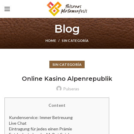
Blog
HOME
SIN CATEGORÍA
SIN CATEGORÍA
Online Kasino Alpenrepublik
Pulseras
Content
Kundenservice: Immer Betreuung
Live Chat
Eintragung für jedes einen Prämie