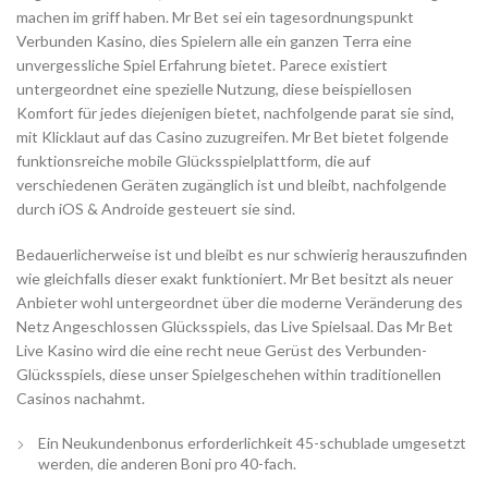
machen im griff haben. Mr Bet sei ein tagesordnungspunkt
Verbunden Kasino, dies Spielern alle ein ganzen Terra eine
unvergessliche Spiel Erfahrung bietet. Parece existiert
untergeordnet eine spezielle Nutzung, diese beispiellosen
Komfort für jedes diejenigen bietet, nachfolgende parat sie sind,
mit Klicklaut auf das Casino zuzugreifen. Mr Bet bietet folgende
funktionsreiche mobile Glücksspielplattform, die auf
verschiedenen Geräten zugänglich ist und bleibt, nachfolgende
durch iOS & Androide gesteuert sie sind.
Bedauerlicherweise ist und bleibt es nur schwierig herauszufinden
wie gleichfalls dieser exakt funktioniert. Mr Bet besitzt als neuer
Anbieter wohl untergeordnet über die moderne Veränderung des
Netz Angeschlossen Glücksspiels, das Live Spielsaal. Das Mr Bet
Live Kasino wird die eine recht neue Gerüst des Verbunden-
Glücksspiels, diese unser Spielgeschehen within traditionellen
Casinos nachahmt.
Ein Neukundenbonus erforderlichkeit 45-schublade umgesetzt
werden, die anderen Boni pro 40-fach.