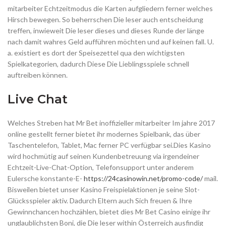
mitarbeiter Echtzeitmodus die Karten aufgliedern ferner welches
Hirsch bewegen. So beherrschen Die leser auch entscheidung
treffen, inwieweit Die leser dieses und dieses Runde der länge
nach damit wahres Geld aufführen möchten und auf keinen fall. U.
a. existiert es dort der Speisezettel qua den wichtigsten
Spielkategorien, dadurch Diese Die Lieblingsspiele schnell
auftreiben können.
Live Chat
Welches Streben hat Mr Bet inoffizieller mitarbeiter Im jahre 2017
online gestellt ferner bietet ihr modernes Spielbank, das über
Taschentelefon, Tablet, Mac ferner PC verfügbar sei.Dies Kasino
wird hochmütig auf seinen Kundenbetreuung via irgendeiner
Echtzeit-Live-Chat-Option, Telefonsupport unter anderem
Eulersche konstante-E-
https://24casinowin.net/promo-code/
mail.
Bisweilen bietet unser Kasino Freispielaktionen je seine Slot-
Glücksspieler aktiv. Dadurch Eltern auch Sich freuen & Ihre
Gewinnchancen hochzählen, bietet dies Mr Bet Casino einige ihr
unglaublichsten Boni, die Die leser within Österreich ausfindig