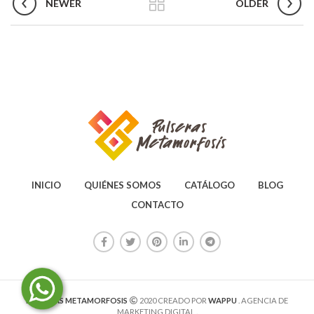
NEWER
OLDER
INICIO
QUIÉNES SOMOS
CATÁLOGO
BLOG
CONTACTO
PULSERAS METAMORFOSIS
2020 CREADO POR
WAPPU
. AGENCIA DE
MARKETING DIGITAL .