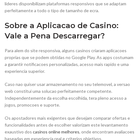
lideres disponibilizam plataformas responsivos que se adaptam
perfeitamente a todo o tipo de tamanho de ecra.
Sobre a Aplicacao de Casino:
Vale a Pena Descarregar?
Para alem do site responsiva, alguns casinos criaram aplicacoes
proprias que se podem obtidas no Google Play. As apps costumam
a garantir notificacoes personalizadas, acesso mais rapido e uma
experiencia superior.
Caso nao quiser usar armazenamento no seu telemovel, a versao
web constitui uma solucao perfeitamente competente.
Independentemente da escolha escolhida, tera pleno acesso a
jogos, promocoes e suporte.
Os apostadores mais exigentes que desejam comparar ofertas e
funcionalidades antes de escolher valorizam este levantamento
exaustivo dos
casinos online melhores
, onde encontram avaliacoes
baseadas em experiencia real e criterios objetivos.