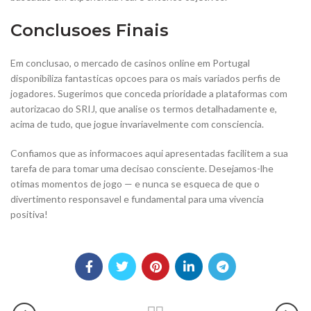
Conclusoes Finais
Em conclusao, o mercado de casinos online em Portugal
disponibiliza fantasticas opcoes para os mais variados perfis de
jogadores. Sugerimos que conceda prioridade a plataformas com
autorizacao do SRIJ, que analise os termos detalhadamente e,
acima de tudo, que jogue invariavelmente com consciencia.
Confiamos que as informacoes aqui apresentadas facilitem a sua
tarefa de para tomar uma decisao consciente. Desejamos-lhe
otimas momentos de jogo — e nunca se esqueca de que o
divertimento responsavel e fundamental para uma vivencia
positiva!