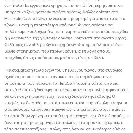
CashtoCode, εγγυώμενα γρήγορο ποσοστό πληρωμής, ώστε να
μπορείτε να ξεκινήσετε να παίζετε αμέσως. Καλώς ορίσατε στο
Herospin Casino Italy, τον νέο σας προορισμό για αξιόπιστο online
τζόγο, με ακόμη περισσότερα μπόνους! Αν σας αρέσουν τα
πολύχρωμα κουλοχέρηδες, τα συναρπαστικά επιτραπέζια παιχνίδια
ή η αδρεναλίνη της ζωντανής δράσης, βρίσκεστε στο σωστό μέρος.
Οι λάτρεις των αθλητικών στοιχημάτων εξυπηρετούνται από ένα
βιβλίο στοιχημάτων που περιλαμβάνει μια επιλογή από 35
παιχνίδια, όπως ποδόσφαιρο, μπάσκετ, τένις και βόλεϊ.
Η ενσωμάτωση των αρχών του υπεύθυνου τζόγου στο συνολικό
σχεδιασμό του ιστότοπου αντικατοπτρίζει τη δέσμευση για
υποστήριξη των παικτών. Το HeroSpin χαρακτηρίζεται από μια
οπτικά ελκυστική διεπαφή που ενσωματώνει τη σύνθεση φαντασίας
σε κάθε συγκεκριμένη πτυχή του σχεδιασμού της έκθεσης. Ο
κομψός σχεδιασμός του ιστότοπου επιτρέπει την εύκολη πλοήγηση
στις διάφορες κατηγορίες παιχνιδιών, επιτρέποντας στους παίκτες
να εντοπίζουν γρήγορα το επιθυμητό περιεχόμενο. Ο σχεδιασμός με
δυνατότητα προσαρμογής εξασφαλίζει μια απρόσκοπτη εμπειρία
τόσο σε επιτραπέζιους υπολογιστές όσο και σε μικρότερες οθόνες.