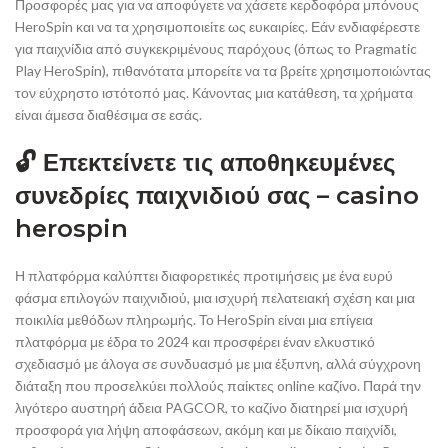
Προσφορές μας για να αποφύγετε να χάσετε κερδοφόρα μπόνους
HeroSpin και να τα χρησιμοποιείτε ως ευκαιρίες.
Εάν ενδιαφέρεστε
για παιχνίδια από συγκεκριμένους παρόχους (όπως το Pragmatic
Play HeroSpin), πιθανότατα μπορείτε να τα βρείτε χρησιμοποιώντας
τον εύχρηστο ιστότοπό μας. Κάνοντας μια κατάθεση, τα χρήματα
είναι άμεσα διαθέσιμα σε εσάς.
🔓 Επεκτείνετε τις αποθηκευμένες
συνεδρίες παιχνιδιού σας – casino
herospin
Η πλατφόρμα καλύπτει διαφορετικές προτιμήσεις με ένα ευρύ
φάσμα επιλογών παιχνιδιού, μια ισχυρή πελατειακή σχέση και μια
ποικιλία μεθόδων πληρωμής. Το HeroSpin είναι μια επίγεια
πλατφόρμα με έδρα το 2024 και προσφέρει έναν ελκυστικό
σχεδιασμό με άλογα σε συνδυασμό με μια έξυπνη, αλλά σύγχρονη
διάταξη που προσελκύει πολλούς παίκτες online καζίνο. Παρά την
λιγότερο αυστηρή άδεια PAGCOR, το καζίνο διατηρεί μια ισχυρή
προσφορά για λήψη αποφάσεων, ακόμη και με δίκαιο παιχνίδι,