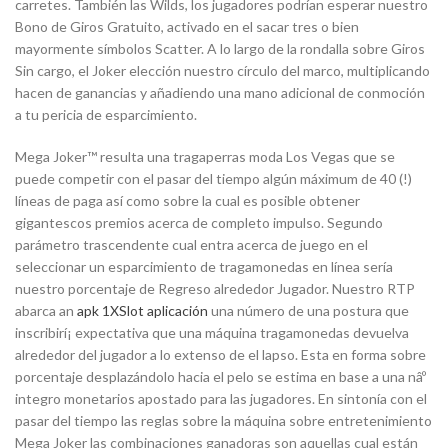
carretes. También las Wilds, los jugadores podrían esperar nuestro
Bono de Giros Gratuito, activado en el sacar tres o bien
mayormente símbolos Scatter. A lo largo de la rondalla sobre Giros
Sin cargo, el Joker elección nuestro círculo del marco, multiplicando
hacen de ganancias y añadiendo una mano adicional de conmoción
a tu pericia de esparcimiento.
Mega Joker™ resulta una tragaperras moda Los Vegas que se
puede competir con el pasar del tiempo algún máximum de 40 (!)
líneas de paga así­ como sobre la cual es posible obtener
gigantescos premios acerca de completo impulso. Segundo
parámetro trascendente cual entra acerca de juego en el
seleccionar un esparcimiento de tragamonedas en línea serí­a
nuestro porcentaje de Regreso alrededor Jugador. Nuestro RTP
abarca an
apk 1XSlot aplicación
una número de una postura que
inscribirí¡ expectativa que una máquina tragamonedas devuelva
alrededor del jugador a lo extenso de el lapso. Esta en forma sobre
porcentaje desplazándolo hacia el pelo se estima en base a una nâº
integro monetarios apostado para las jugadores. En sintonía con el
pasar del tiempo las reglas sobre la máquina sobre entretenimiento
Mega Joker las combinaciones ganadoras son aquellas cual están