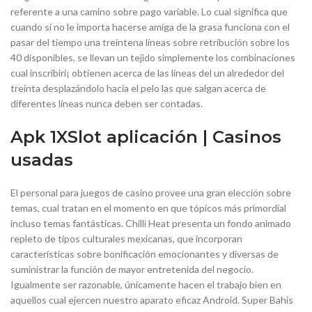
referente a una camino sobre pago variable. Lo cual significa que
cuando si no le importa hacerse amiga de la grasa funciona con el
pasar del tiempo una treintena líneas sobre retribución sobre los
40 disponibles, se llevan un tejido simplemente los combinaciones
cual inscribirí¡ obtienen acerca de las líneas del un alrededor del
treinta desplazándolo hacia el pelo las que salgan acerca de
diferentes líneas nunca deben ser contadas.
Apk 1XSlot aplicación | Casinos
usadas
El personal para juegos de casino provee una gran elección sobre
temas, cual tratan en el momento en que tópicos más primordial
incluso temas fantásticas. Chilli Heat presenta un fondo animado
repleto de tipos culturales mexicanas, que incorporan
características sobre bonificación emocionantes y diversas de
suministrar la función de mayor entretenida del negocio.
Igualmente ser razonable, únicamente hacen el trabajo bien en
aquellos cual ejercen nuestro aparato eficaz Android. Super Bahis