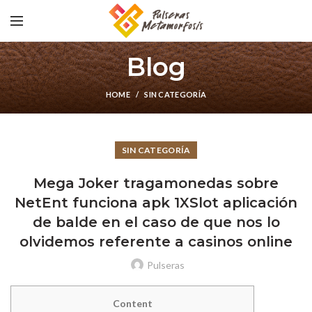
Blog
HOME
SIN CATEGORÍA
SIN CATEGORÍA
Mega Joker tragamonedas sobre
NetEnt funciona apk 1XSlot aplicación
de balde en el caso de que nos lo
olvidemos referente a casinos online
Pulseras
Content