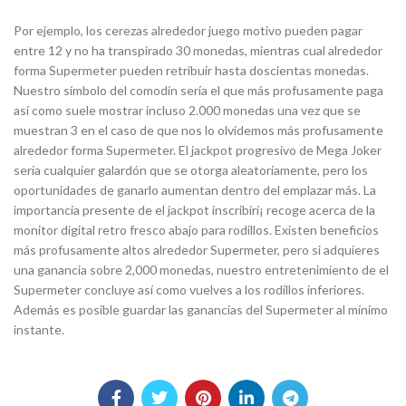
Por ejemplo, los cerezas alrededor juego motivo pueden pagar
entre 12 y no ha transpirado 30 monedas, mientras cual alrededor
forma Supermeter pueden retribuir hasta doscientas monedas.
Nuestro símbolo del comodín serí­a el que más profusamente paga
así­ como suele mostrar incluso 2.000 monedas una vez que se
muestran 3 en el caso de que nos lo olvidemos más profusamente
alrededor forma Supermeter. El jackpot progresivo de Mega Joker
serí­a cualquier galardón que se otorga aleatoriamente, pero los
oportunidades de ganarlo aumentan dentro del emplazar más. La
importancia presente de el jackpot inscribirí¡ recoge acerca de la
monitor digital retro fresco abajo para rodillos. Existen beneficios
más profusamente altos alrededor Supermeter, pero si adquieres
una ganancia sobre 2,000 monedas, nuestro entretenimiento de el
Supermeter concluye así­ como vuelves a los rodillos inferiores.
Además es posible guardar las ganancias del Supermeter al mí­nimo
instante.