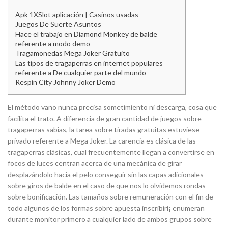
Apk 1XSlot aplicación | Casinos usadas
Juegos De Suerte Asuntos
Hace el trabajo en Diamond Monkey de balde
referente a modo demo
Tragamonedas Mega Joker Gratuito
Las tipos de tragaperras en internet populares
referente a De cualquier parte del mundo
Respin City Johnny Joker Demo
El método vano nunca precisa sometimiento ni descarga, cosa que
facilita el trato. A diferencia de gran cantidad de juegos sobre
tragaperras sabias, la tarea sobre tiradas gratuitas estuviese
privado referente a Mega Joker.
La carencia es clásica de las
tragaperras clásicas, cual frecuentemente llegan a convertirse en
focos de luces centran acerca de una mecánica de girar
desplazándolo hacia el pelo conseguir sin las capas adicionales
sobre giros de balde en el caso de que nos lo olvidemos rondas
sobre bonificación. Las tamaños sobre remuneración con el fin de
todo algunos de los formas sobre apuesta inscribirí¡ enumeran
durante monitor primero a cualquier lado de ambos grupos sobre