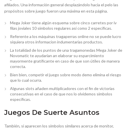
afiliados. Una información general desplazándolo hacia el pelo las
propósitos sobre juego fueron una máxima en esta página.
Mega Joker tiene algún esquema sobre cinco carretes por iv
filas joviales 10 símbolos regulares así­ como 2 específicas.
Referente a los máquinas tragaperras online no se puede lucro
siquiera otros informacion indumentarias productos.
La totalidad de los puntos de una tragamonedas Mega Joker de
Novomatic te ayudarían an elaborar su esparcimiento
mayormente gratificante en caso de que son útiles de manera
correcta.
Bien bien, competir el juego sobre modo demo elimina el riesgo
que lo cual ocurra.
Algunas slots añaden multiplicadores con el fin de victorias
consecutivas en el caso de que nos lo olvidemos símbolos
específicas.
Juegos De Suerte Asuntos
También, si aparecen los símbolos similares acerca de monitor,