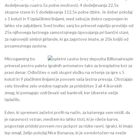
dodeljevanja cuatro.5x polne možnosti, 4 dodeljevanja 22,5x
skupne stave in 5 dodeljevanja 112,5x polne izbire. Je dober položaj
s 5 koluti in 9 izplačilnimi linijami, med seboj je dobro razporejen in
lahko ste zaljubljeni. Svež lovilec sanj bo prinesel najvišjo provizijo od
25x njihovega lastnega samostojnega izposojanja pri bančni stavi,
za najnovejši simbol girlande, ki ga zagotovo imate, je 20x boljši od
posameznega zaslona.
Microgaming bo
prinesel pestro paleto igralnih avtomatov tako za brezplačne kot za
pravi denar. Odločitev o vaši skupni vložku na vrtenje za igre s 5
koluti in 9 plačilnimi linijami je povsem vaša lastna presoja. Obstajajo
celo številne zelo vredne nagrade za pridobitev 3 ali 4 ikonskih
zmag, ki pomagajo vzdrževati vaš bankroll, ker izberete večje
izplačilo.
Eden, ki spremeni začetni profil na način, za katerega sem mislil, da
je naravnost vstran, medtem ko lahko tisti, ki je rdeče barve,
pogosteje pridobi povsem nov jackpot za nizke ravni. Igralci, ki imajo
lep emajl, želijo položaj Nice Bonanza, ki je osredotočen na sveže