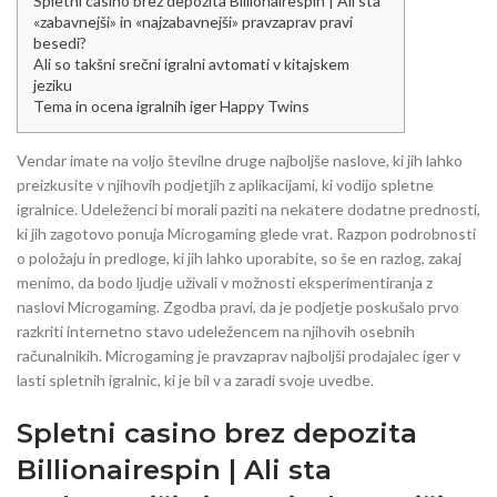
Spletni casino brez depozita Billionairespin | Ali sta
«zabavnejši» in «najzabavnejši» pravzaprav pravi
besedi?
Ali so takšni srečni igralni avtomati v kitajskem
jeziku
Tema in ocena igralnih iger Happy Twins
Vendar imate na voljo številne druge najboljše naslove, ki jih lahko
preizkusite v njihovih podjetjih z aplikacijami, ki vodijo spletne
igralnice. Udeleženci bi morali paziti na nekatere dodatne prednosti,
ki jih zagotovo ponuja Microgaming glede vrat. Razpon podrobnosti
o položaju in predloge, ki jih lahko uporabite, so še en razlog, zakaj
menimo, da bodo ljudje uživali v možnosti eksperimentiranja z
naslovi Microgaming.
Zgodba pravi, da je podjetje poskušalo prvo
razkriti internetno stavo udeležencem na njihovih osebnih
računalnikih. Microgaming je pravzaprav najboljši prodajalec iger v
lasti spletnih igralnic, ki je bil v a zaradi svoje uvedbe.
Spletni casino brez depozita
Billionairespin | Ali sta