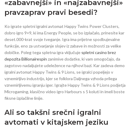
«zabavnejši» in «najzabavnejši»
pravzaprav pravi besedi?
Ko igrate spletni igralni avtomat Happy Twins Power Clusters,
dobro igro 9×9, ki ima Energy People, se bo izplačalo, prinesite kar
deset.000-krat svoje tveganje. Igra ima prijetne spodbujevalne
funkcije, eno za ustvarjanje slojev iz zabave in možnosti za velike
dobičke. Poleg tega spletna igra vključuje
spletni casino brez
depozita Billionairespin
zanimive dodatke, ki vam omogočajo, da
zagotovo nadaljujete udeležence na njihovi bazi. Kar zadeva demo
igralni avtomat Happy Twins & 9 Lions, se igralci popeljejo v
vznemirljivo industrijo, kjer se folklora Daljnega vzhoda prilega
vznemirljivemu igranju iger. Igrajte Happy Twins & 9 Lions podjetja
Microgaming, klasično video igro Harbours s 5 koluti in imeli boste
fiksne izplačilne linije.
Ali so takšni srečni igralni
avtomati v kitajskem jeziku