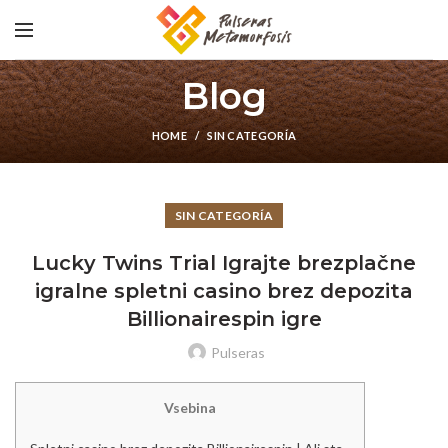
Blog
HOME
SIN CATEGORÍA
SIN CATEGORÍA
Lucky Twins Trial Igrajte brezplačne
igralne spletni casino brez depozita
Billionairespin igre
Pulseras
Vsebina