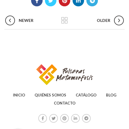
NEWER
OLDER
INICIO
QUIÉNES SOMOS
CATÁLOGO
BLOG
CONTACTO