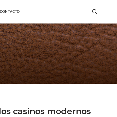
CONTACTO
 los casinos modernos