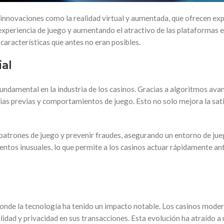
e innovaciones como la realidad virtual y aumentada, que ofrecen ex
experiencia de juego y aumentando el atractivo de las plataformas en 
aracterísticas que antes no eran posibles.
ial
 fundamental en la industria de los casinos. Gracias a algoritmos ava
as previas y comportamientos de juego. Esto no solo mejora la satis
ctar patrones de juego y prevenir fraudes, asegurando un entorno de
ientos inusuales, lo que permite a los casinos actuar rápidamente an
donde la tecnología ha tenido un impacto notable. Los casinos moder
ilidad y privacidad en sus transacciones. Esta evolución ha atraído 