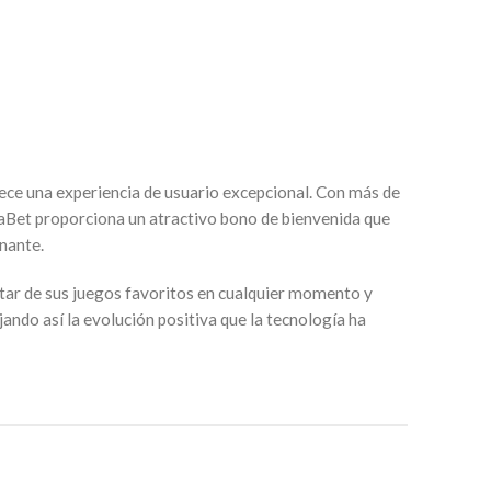
ece una experiencia de usuario excepcional. Con más de
gaBet proporciona un atractivo bono de bienvenida que
nante.
utar de sus juegos favoritos en cualquier momento y
ando así la evolución positiva que la tecnología ha