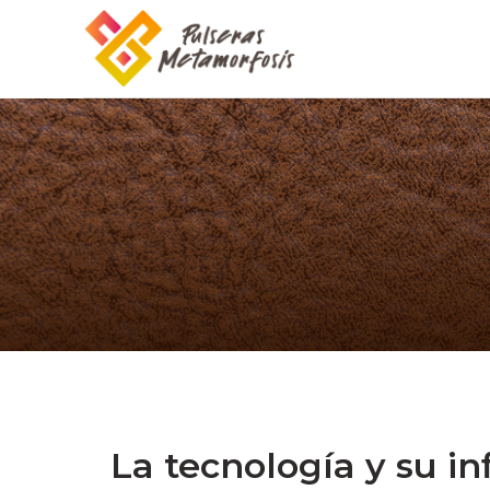
La tecnología y su i