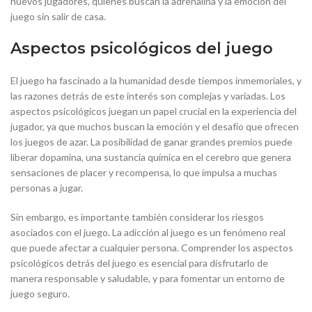
nuevos jugadores, quienes buscan la adrenalina y la emoción del
juego sin salir de casa.
Aspectos psicológicos del juego
El juego ha fascinado a la humanidad desde tiempos inmemoriales, y
las razones detrás de este interés son complejas y variadas. Los
aspectos psicológicos juegan un papel crucial en la experiencia del
jugador, ya que muchos buscan la emoción y el desafío que ofrecen
los juegos de azar. La posibilidad de ganar grandes premios puede
liberar dopamina, una sustancia química en el cerebro que genera
sensaciones de placer y recompensa, lo que impulsa a muchas
personas a jugar.
Sin embargo, es importante también considerar los riesgos
asociados con el juego. La adicción al juego es un fenómeno real
que puede afectar a cualquier persona. Comprender los aspectos
psicológicos detrás del juego es esencial para disfrutarlo de
manera responsable y saludable, y para fomentar un entorno de
juego seguro.