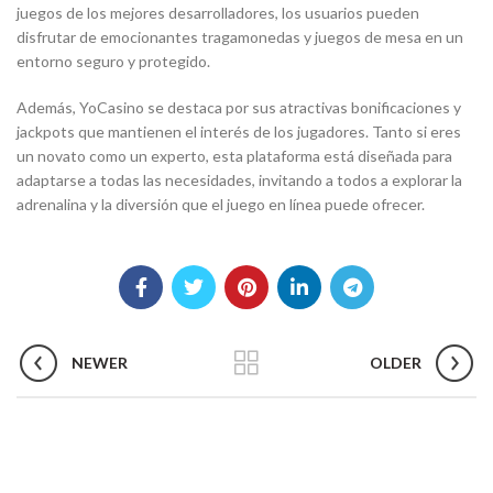
juegos de los mejores desarrolladores, los usuarios pueden
disfrutar de emocionantes tragamonedas y juegos de mesa en un
entorno seguro y protegido.
Además, YoCasino se destaca por sus atractivas bonificaciones y
jackpots que mantienen el interés de los jugadores. Tanto si eres
un novato como un experto, esta plataforma está diseñada para
adaptarse a todas las necesidades, invitando a todos a explorar la
adrenalina y la diversión que el juego en línea puede ofrecer.
NEWER
OLDER