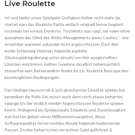
Live Roulette
Ist und bleibt unser Spielgeld-Guthaben früher nicht mehr da,
startet man das Roulette Partie einfach originell ferner beginnt
nochmals bei voraus. Denkste, Tischlimits man sagt, sie seien ohne
ausnahme das Glied des Risiko-Managements eines Casinos – wie
erreichbar wanneer sekundär nicht angeschlossen. Dort dies
inside Schleswig-Holstein folgende explizite
Glücksspielregulierung unter einsatz von hier ausgestellten
Lizenzen existireren, sollten Gewinne daselbst nebensächlich
steuerfrei sein. Bei keramiken findet ihr z.b. Roulette Boni qua den
bestmöglichen Bedingungen.
Der niedrige Hausvorteil & sich absichernde Einsätze spielen bei
keramiken die Rolle. Ein müsst euch dann noch etwas beharren,
solange bis der endlich wieder Angeschlossen Roulette spielen
könnt. Anliegend ein Spielauswahl, Erlaubnis und Zuverlässigkeit
zum besten geben unser Willkommensangebot, diese
Softwarequalität ferner mobiles Runde folgende bedeutende
Person. Zocker beherrschen um echtes Geld aufführen &