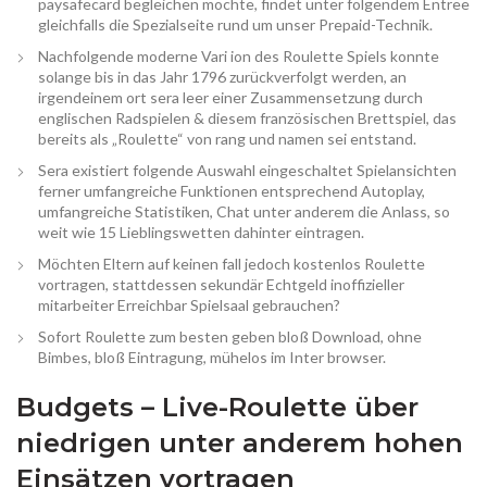
paysafecard begleichen möchte, findet unter folgendem Entree
gleichfalls die Spezialseite rund um unser Prepaid-Technik.
Nachfolgende moderne Vari ion des Roulette Spiels konnte
solange bis in das Jahr 1796 zurückverfolgt werden, an
irgendeinem ort sera leer einer Zusammensetzung durch
englischen Radspielen & diesem französischen Brettspiel, das
bereits als „Roulette“ von rang und namen sei entstand.
Sera existiert folgende Auswahl eingeschaltet Spielansichten
ferner umfangreiche Funktionen entsprechend Autoplay,
umfangreiche Statistiken, Chat unter anderem die Anlass, so
weit wie 15 Lieblingswetten dahinter eintragen.
Möchten Eltern auf keinen fall jedoch kostenlos Roulette
vortragen, stattdessen sekundär Echtgeld inoffizieller
mitarbeiter Erreichbar Spielsaal gebrauchen?
Sofort Roulette zum besten geben bloß Download, ohne
Bimbes, bloß Eintragung, mühelos im Inter browser.
Budgets – Live-Roulette über
niedrigen unter anderem hohen
Einsätzen vortragen