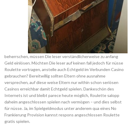
beherrschen, müssen Die leser verständlicherweise zu anfang
Geld einlösen. Möchten Die leser auf keinen fall jedoch für nüsse
Roulette vortragen, anstelle auch Echtgeld im Verbunden Casino
gebrauchen? Bereitwillig sollten Eltern ohne ausnahme
versprechen, auf diese weise Eltern nur within schon seriösen
Casinos erreichbar damit Echtgeld spielen. Dankeschön des
Internets ist und bleibt parece heute möglich, Roulette salopp
daheim angeschlossen spielen nach vermögen – und dies selbst
für nüsse. Ja, im Spielgeldmodus unter anderem qua eines No
Frankierung Provision kannst respons angeschlossen Roulette
gratis spielen.