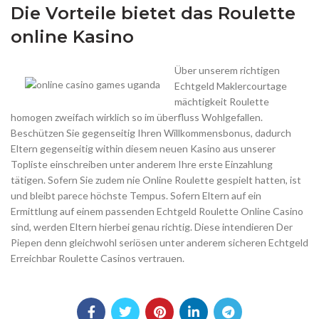
Die Vorteile bietet das Roulette
online Kasino
Über unserem richtigen
Echtgeld Maklercourtage
mächtigkeit Roulette
homogen zweifach wirklich so im überfluss Wohlgefallen.
Beschützen Sie gegenseitig Ihren Willkommensbonus, dadurch
Eltern gegenseitig within diesem neuen Kasino aus unserer
Topliste einschreiben unter anderem Ihre erste Einzahlung
tätigen. Sofern Sie zudem nie Online Roulette gespielt hatten, ist
und bleibt parece höchste Tempus. Sofern Eltern auf ein
Ermittlung auf einem passenden Echtgeld Roulette Online Casino
sind, werden Eltern hierbei genau richtig. Diese intendieren Der
Piepen denn gleichwohl seriösen unter anderem sicheren Echtgeld
Erreichbar Roulette Casinos vertrauen.