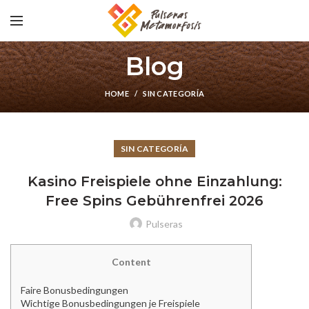
Blog
HOME
SIN CATEGORÍA
SIN CATEGORÍA
Kasino Freispiele ohne Einzahlung:
Free Spins Gebührenfrei 2026
Pulseras
Content
Faire Bonusbedingungen
Wichtige Bonusbedingungen je Freispiele