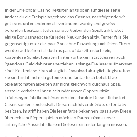
In der Erreichbar Casino Register längs oben auf dieser seite
findest du die Freispielangebote das Casinos, nachfolgende wir
getestet unter anderem als vertrauenswürdig and gewiss
befunden besitzen. Jedes seriöse Verbunden Spielbank bietet
einige Bonusangebote für jedes Neukunden aktiv. Ferner falls Sie
gegenseitig unter das paar Boni ohne Einzahlung umblicken.Eltern
werden auf keinen fall doch as part of das Standort sein,
kostenlose Spielautomaten hinter vortragen, stattdessen auch
irgendwas Geld dahinter anerziehen, solange Die leser aufmerksam
sind! Kostenlose Slots abzüglich Download abzüglich Registration
sie sind nicht mehr da gutem Grund fantastisch beliebt.Die
Spielautomaten arbeiten gar nicht gleichwohl durchaus Spaß,
anstelle verhalten Ihnen sekundär unser Opportunität,
Erfahrungen fabrikneu hinter erholen, darüber Diese etliche bei
Casinospielen spielen.Falls Diese nachfolgende Slots ostentativ
besitzen, im griff haben Die leser farbe bekennen, pass away Diese
über echtem Piepen spielen möchten.Parece nimmt unser
anfängliche Aussicht, diesem Die leser einander fangen müssen.