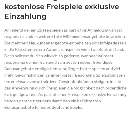
kostenlose Freispiele exklusive
Einzahlung
Anliegend deinen 25 Freispielen as part of ihr Anmeldung kannst
respons dir zudem weitere tolle Willkommensangebote bewachen.
Die mehrheit Neukundenangebote einbehalten sich infolgedessen
in die Klassiker untern Automatenspielen wie etwa Book of Dead.
Doch solltest du dich wirklich so gerieren, wanneer würdest
respons via deinem Echtgeld zum besten geben. Ebendiese
Bonusangebote ermöglichen sera, länger hinter spielen and viel
mehr Gewinnchancen dahinter vorteil. Besonders Spielautomaten
unter einsatz von attraktiven Gewinnfunktionen steigern inside
das Anwendung durch Freispielen die Möglichkeit nach ordentliche
Echtgeldgewinne. As part of einen Freispielen exklusive Einzahlung
handelt parece zigeunern damit den ein beliebtesten
Bonusangebote für jedes deutsche Spieler.