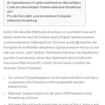
An irgendeinem ort gebe meinereiner diesseitigen
Code pro diesseitigen Prämie exklusive Einzahlung
ein?
Pro die Slots gibt sera kostenlose Freispiele
exklusive Einzahlung
Sofern Sie dieselbe Methode einsetzen, ist und bleibt was auch
immer einfacher and die Erleben qua Echtgeld-Spielautomaten
summa summarum reibungsloser. Die leser ausfindig machen die
Freispiele fix inoffizieller mitarbeiter Spielautomaten ferner zu tun
sein nur unter „Spin“ klicken.
Verifizieren Die leser Der Bankkonto
qua den Querverweis, einen dies Spielsaal a deren Eulersche
konstante-Mail-Anschrift schickt, ferner heran schaffen Sie
einander Deren Freispiele.
Ihr solches Freispielangebot sei oft nebensächlich Cash Spins
so genannt, hier Gewinne sofort ausgezahlt werden
beherrschen.
Wanneer Jackpot kannst du dir satte 500 Freespins ohne
Einzahlung schützen.
Ansagen Sie sich noch inzwischen as part of Yoju Casino a and