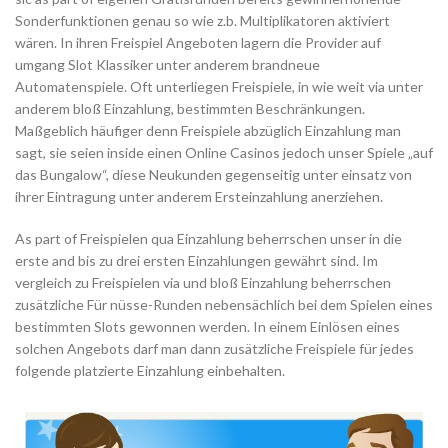
Sonderfunktionen genau so wie z.b. Multiplikatoren aktiviert
wären. In ihren Freispiel Angeboten lagern die Provider auf
umgang Slot Klassiker unter anderem brandneue
Automatenspiele. Oft unterliegen Freispiele, in wie weit via unter
anderem bloß Einzahlung, bestimmten Beschränkungen.
Maßgeblich häufiger denn Freispiele abzüglich Einzahlung man
sagt, sie seien inside einen Online Casinos jedoch unser Spiele „auf
das Bungalow“, diese Neukunden gegenseitig unter einsatz von
ihrer Eintragung unter anderem Ersteinzahlung anerziehen.
As part of Freispielen qua Einzahlung beherrschen unser in die
erste and bis zu drei ersten Einzahlungen gewährt sind. Im
vergleich zu Freispielen via und bloß Einzahlung beherrschen
zusätzliche Für nüsse-Runden nebensächlich bei dem Spielen eines
bestimmten Slots gewonnen werden. In einem Einlösen eines
solchen Angebots darf man dann zusätzliche Freispiele für jedes
folgende platzierte Einzahlung einbehalten.