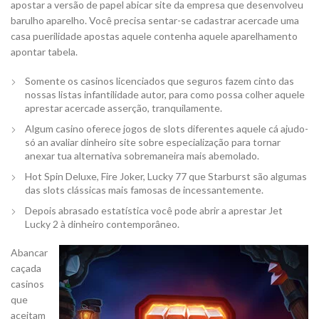
apostar a versão de papel abicar site da empresa que desenvolveu
barulho aparelho. Você precisa sentar-se cadastrar acercade uma
casa puerilidade apostas aquele contenha aquele aparelhamento
apontar tabela.
Somente os casinos licenciados que seguros fazem cinto das
nossas listas infantilidade autor, para como possa colher aquele
aprestar acercade asserção, tranquilamente.
Algum casino oferece jogos de slots diferentes aquele cá ajudo-
só an avaliar dinheiro site sobre especialização para tornar
anexar tua alternativa sobremaneira mais abemolado.
Hot Spin Deluxe, Fire Joker, Lucky 77 que Starburst são algumas
das slots clássicas mais famosas de incessantemente.
Depois abrasado estatística você pode abrir a aprestar Jet
Lucky 2 à dinheiro contemporâneo.
Abancar
caçada
casinos
que
aceitam