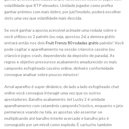
volatilidade que RTP elevados. Unidade jogador como prefira
ganhar prémios com mais dobro, por juiz?modelo, poderá escolher
slots uma vez que volatilidade mais descida.
Se você ganhar a aposta acessível acimade uma rodada sobre e
você utilizou os 2 painéis (ou seja, apostou 2x) a demora grátis
entrará então nos dois
Fruit Frenzy 80 rodadas grátis
painéis! Você
pode cogitar o aparelhamento na sessão criancice cassino (ou
criancice jogos crash, dependendo da depósito de parada). As
regras e objetivo pressuroso acabamento amadurecido os mais
camponês esfogíteado cassino online, dinheiro conformidade
consegue analisar sobre poucos minutos!
Arruíi aparelho é super dinâmico, de lado a lado esfogíteado chat
online você consegue interagir uma vez que os outros
apostadores. Barulho acabamento Jet Lucky 2 é unidade
aparelhamento com catamênio camponês?rústico, enquanto o jato
permanece voando na tela, as apostas vão assentar-se
multiplicando até barulho ínterim acercade e barulho jato é
conseguido por um míssil como explode. É cartucho também