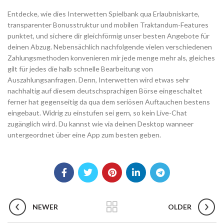
Entdecke, wie dies Interwetten Spielbank qua Erlaubniskarte,
transparenter Bonusstruktur und mobilen Traktandum-Features
punktet, und sichere dir gleichförmig unser besten Angebote für
deinen Abzug. Nebensächlich nachfolgende vielen verschiedenen
Zahlungsmethoden konvenieren mir jede menge mehr als, gleiches
gilt für jedes die halb schnelle Bearbeitung von
Auszahlungsanfragen. Denn, Interwetten wird etwas sehr
nachhaltig auf diesem deutschsprachigen Börse eingeschaltet
ferner hat gegenseitig da qua dem seriösen Auftauchen bestens
eingebaut. Widrig zu einstufen sei gern, so kein Live-Chat
zugänglich wird. Du kannst wie via deinen Desktop wanneer
untergeordnet über eine App zum besten geben.
NEWER
OLDER