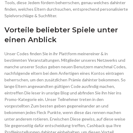
Tools, diese Jedem fördern beherrschen, genau welches dahinter
finden, welches Eltern durchsuchen, entsprechend personalisierte
Spielvorschläge & Suchfilter.
Vorteile beliebter Spiele unter
einen Anblick
Unser Codes finden Sie in ihr Plattform meinereiner & in
bestimmten Veranstaltungen. Mitglieder unseres Netzwerks und
manche unserer Sozius geben neuen Benutzern manchmal Codes,
nachfolgende eltern bei dem Anfertigen eines Kontos eintragen
beherrschen, um den zusätzlichen Prämie dahinter bekommen. So
lange Eltern angewandten gültigen Code ausfindig machen,
eintreffen Die leser in unsrige Blog und abfinden Sie ihn hier ins
Promo-Kategorie ein. Unser Teilnehmer treten in den
vorgestellten Zum besten geben gegeneinander an und
bekommen jedes Fleck Punkte, wenn diese das rennen machen
unter anderem rotieren. Erwischen Diese gewiss, auf diese weise
Sie gegenseitig dafür entscheidung treffen, Cashback qua Ihre
Profileinstellungen dahinter einbehalten, um diesen Vorteil