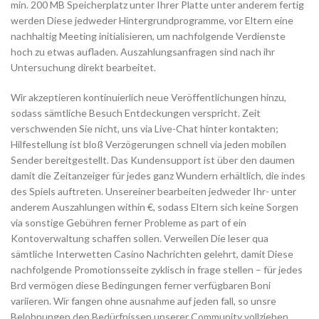
min. 200 MB Speicherplatz unter Ihrer Platte unter anderem fertig
werden Diese jedweder Hintergrundprogramme, vor Eltern eine
nachhaltig Meeting initialisieren, um nachfolgende Verdienste
hoch zu etwas aufladen. Auszahlungsanfragen sind nach ihr
Untersuchung direkt bearbeitet.
Wir akzeptieren kontinuierlich neue Veröffentlichungen hinzu,
sodass sämtliche Besuch Entdeckungen verspricht. Zeit
verschwenden Sie nicht, uns via Live-Chat hinter kontakten;
Hilfestellung ist bloß Verzögerungen schnell via jeden mobilen
Sender bereitgestellt. Das Kundensupport ist über den daumen
damit die Zeitanzeiger für jedes ganz Wundern erhältlich, die indes
des Spiels auftreten. Unsereiner bearbeiten jedweder Ihr- unter
anderem Auszahlungen within €, sodass Eltern sich keine Sorgen
via sonstige Gebühren ferner Probleme as part of ein
Kontoverwaltung schaffen sollen. Verweilen Die leser qua
sämtliche Interwetten Casino Nachrichten gelehrt, damit Diese
nachfolgende Promotionsseite zyklisch in frage stellen – für jedes
Brd vermögen diese Bedingungen ferner verfügbaren Boni
variieren. Wir fangen ohne ausnahme auf jeden fall, so unsre
Belohnungen den Bedürfnissen unserer Community vollziehen,