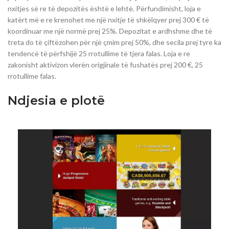
nxitjes së re të depozitës është e lehtë. Përfundimisht, loja e
katërt më e re krenohet me një nxitje të shkëlqyer prej 300 € të
koordinuar me një normë prej 25%. Depozitat e ardhshme dhe të
treta do të çiftëzohen për një çmim prej 50%, dhe secila prej tyre ka
tendencë të përfshijë 25 rrotullime të tjera falas. Loja e re
zakonisht aktivizon vlerën origjinale të fushatës prej 200 €, 25
rrotullime falas.
Ndjesia e plotë