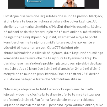
Ekzistojnë disa versione larg ruletës dhe mund të provoni blackjack,
si dhe lojëra të tjera të njohura si bakara dhe poker kazinoje. Ajo
zhvillohet nga marka të mëdha si NetEnt dhe Microgaming, kështu
që mësoni se do të përdorni lojën më të mirë online si më të mirën
që nga titujt e rinj shpesh. Sigurisht, alternativat e reja të portit
konsiderohen më të njohurat midis lojtarëve, dhe nuk është e
vështirë të kuptohen arsyet. Gate777 dallohet për
shumëllojshmërinë e cilësisë së lojërave, duke luajtur në shumë nga
kompanitë më të mira dhe më të njohura të lojërave në treg. Pa
dyshim, nëse hasni ndonjë problem gjatë provës, një ekip i dedikuar
i mbështetjes së klientëve është në dispozicion 24 orë në ditë në
mënyrë që të mund të jepni këshilla. Dhe do të fitoni 25% deri në
700 dollarë në lojën e tretë dhe 50 rrotullime shtesë.
Ndërmarrja e lojërave të fatit Gate777 ka një numër të madh
lojërash video me cilësi të lartë dhe një ofertë të mirë të ftuar për
profesionistë të rinj. Platforma funksionale integron reklamat
krijuese së bashku me hapin 1, pesëqind lojëra kazinoje online, duke