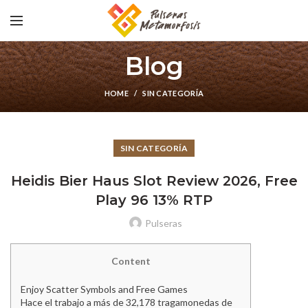
Blog
HOME
SIN CATEGORÍA
SIN CATEGORÍA
Heidis Bier Haus Slot Review 2026, Free
Play 96 13% RTP
Pulseras
Content
Enjoy Scatter Symbols and Free Games
Hace el trabajo a más de 32,178 tragamonedas de