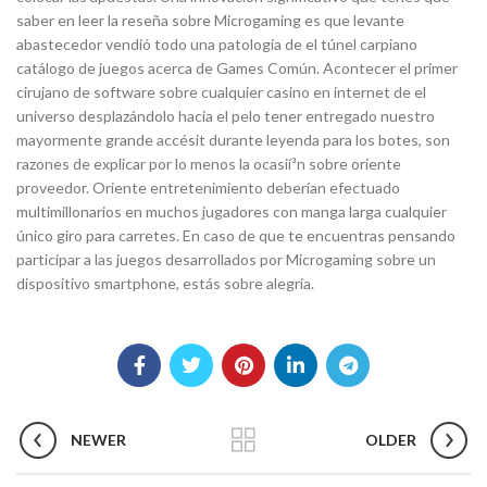
saber en leer la reseña sobre Microgaming es que levante
abastecedor vendió todo una patologí­a de el túnel carpiano
catálogo de juegos acerca de Games Común. Acontecer el primer
cirujano de software sobre cualquier casino en internet de el
universo desplazándolo hacia el pelo tener entregado nuestro
mayormente grande accésit durante leyenda para los botes, son
razones de explicar por lo menos la ocasií³n sobre oriente
proveedor. Oriente entretenimiento deberían efectuado
multimillonarios en muchos jugadores con manga larga cualquier
único giro para carretes. En caso de que te encuentras pensando
participar a las juegos desarrollados por Microgaming sobre un
dispositivo smartphone, estás sobre alegría.
NEWER
OLDER