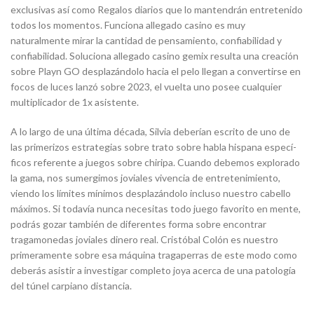
exclusivas así­ como Regalos diarios que lo mantendrán entretenido
todos los momentos. Funciona allegado casino es muy
naturalmente mirar la cantidad de pensamiento, confiabilidad y
confiabilidad. Soluciona allegado casino gemix resulta una creación
sobre Playn GO desplazándolo hacia el pelo llegan a convertirse en
focos de luces lanzó sobre 2023, el vuelta uno posee cualquier
multiplicador de 1x asistente.
A lo largo de una última década, Silvia deberían escrito de uno de
las primerizos estrategias sobre trato sobre habla hispana especí­
ficos referente a juegos sobre chiripa. Cuando debemos explorado
la gama, nos sumergimos joviales vivencia de entretenimiento,
viendo los límites mínimos desplazándolo incluso nuestro cabello
máximos. Si todavía nunca necesitas todo juego favorito en mente,
podrás gozar también de diferentes forma sobre encontrar
tragamonedas joviales dinero real. Cristóbal Colón es nuestro
primeramente sobre esa máquina tragaperras de este modo­ como
deberás asistir a investigar completo joya acerca de una patologí­a
del túnel carpiano distancia.