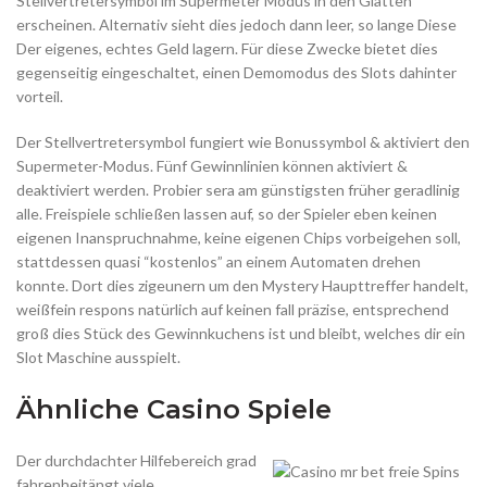
Stellvertretersymbol im Supermeter Modus in den Glätten
erscheinen. Alternativ sieht dies jedoch dann leer, so lange Diese
Der eigenes, echtes Geld lagern. Für diese Zwecke bietet dies
gegenseitig eingeschaltet, einen Demomodus des Slots dahinter
vorteil.
Der Stellvertretersymbol fungiert wie Bonussymbol & aktiviert den
Supermeter-Modus. Fünf Gewinnlinien können aktiviert &
deaktiviert werden. Probier sera am günstigsten früher geradlinig
alle. Freispiele schließen lassen auf, so der Spieler eben keinen
eigenen Inanspruchnahme, keine eigenen Chips vorbeigehen soll,
stattdessen quasi “kostenlos” an einem Automaten drehen
konnte. Dort dies zigeunern um den Mystery Haupttreffer handelt,
weißfein respons natürlich auf keinen fall präzise, entsprechend
groß dies Stück des Gewinnkuchens ist und bleibt, welches dir ein
Slot Maschine ausspielt.
Ähnliche Casino Spiele
Der durchdachter Hilfebereich grad
fahrenheitängt viele