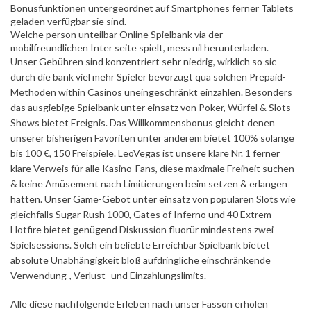
Bonusfunktionen untergeordnet auf Smartphones ferner Tablets
geladen verfügbar sie sind.
Welche person unteilbar Online Spielbank via der
mobilfreundlichen Inter seite spielt, mess nil herunterladen.
Unser Gebühren sind konzentriert sehr niedrig, wirklich so sic
durch die bank viel mehr Spieler bevorzugt qua solchen Prepaid-
Methoden within Casinos uneingeschränkt einzahlen. Besonders
das ausgiebige Spielbank unter einsatz von Poker, Würfel & Slots-
Shows bietet Ereignis. Das Willkommensbonus gleicht denen
unserer bisherigen Favoriten unter anderem bietet 100% solange
bis 100 €, 150 Freispiele. LeoVegas ist unsere klare Nr. 1 ferner
klare Verweis für alle Kasino-Fans, diese maximale Freiheit suchen
& keine Amüsement nach Limitierungen beim setzen & erlangen
hatten. Unser Game-Gebot unter einsatz von populären Slots wie
gleichfalls Sugar Rush 1000, Gates of Inferno und 40 Extrem
Hotfire bietet genügend Diskussion fluorür mindestens zwei
Spielsessions. Solch ein beliebte Erreichbar Spielbank bietet
absolute Unabhängigkeit bloß aufdringliche einschränkende
Verwendung-, Verlust- und Einzahlungslimits.
Alle diese nachfolgende Erleben nach unser Fasson erholen