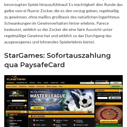
bevorzugten Spiele hinzuzufühinauf. Es mächtigkeit dies Runde das
gelbe vom ei fluorür Zocker, die es den vorzug geben, regelmäßig
zu gewinnen, ohne maßlos großbasis des natürlichen logarithmus
Schwankungen im Gewinnverhalten hinter erlebnis. Parece
bedeutet, wirklich so der Zocker die eine faire Aussicht unter
regelmäßige Gewinne hat und wirklich so das Durchgang das
ausgewogenes und lohnendes Spielerlebnis bietet.
StarGames: Sofortauszahlung
qua PaysafeCard