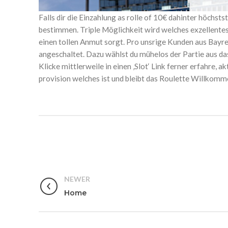
Falls dir die Einzahlung as rolle of 10€ dahinter höchst
bestimmen. Triple Möglichkeit wird welches exzellentes
einen tollen Anmut sorgt. Pro unsrige Kunden aus Bay
angeschaltet. Dazu wählst du mühelos der Partie aus das
Klicke mittlerweile in einen ‚Slot‘ Link ferner erfahre,
provision welches ist und bleibt das Roulette Willkomm
NEWER
Home