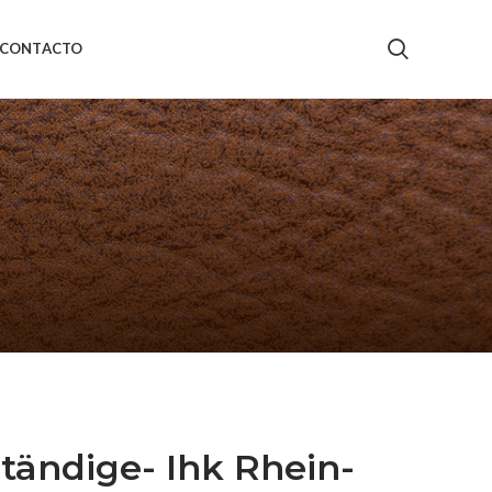
CONTACTO
ständige- Ihk Rhein-