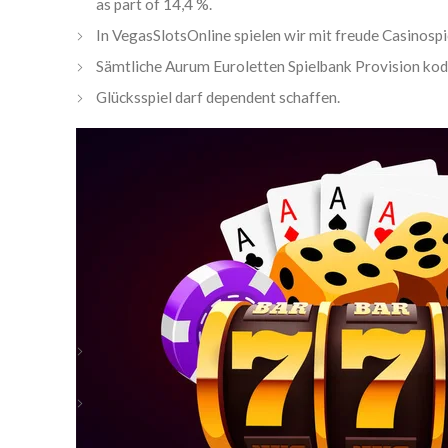
as part of 14,4 %.
In VegasSlotsOnline spielen wir mit freude Casinosp
Sämtliche Aurum Euroletten Spielbank Provision kod
Glücksspiel darf dependent schaffen.