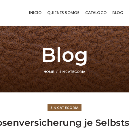
INICIO
QUIÉNES SOMOS
CATÁLOGO
BLOG
Blog
HOME
SIN CATEGORÍA
SIN CATEGORÍA
losenversicherung je Selbst