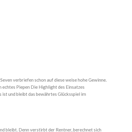
even verbriefen schon auf diese weise hohe Gewinne.
 echtes Piepen Die Highlight des Einsatzes
 ist und bleibt das bewährtes Glücksspiel im
 bleibt. Denn verstirbt der Rentner, berechnet sich