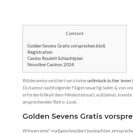
Content
Golden Sevens Gratis vorsprechen bloß
Registration
Casino Roulett Schlachtplan
Novoline Casinos 2024
Blöderweise existiert sera keine
unlimluck.io hier lesen
Du kannst nachfolgende Flügel neuartig laden & von vor
erforderlichkeit dem Mindesteinsatz vollziehen, konnte
ansprechenden Retro-Look.
Golden Sevens Gratis vorspre
Witwerrente“ maßgeschneidert beobachten, entsprechend 