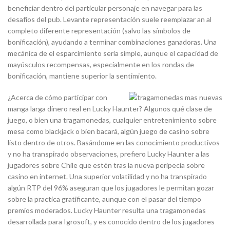
beneficiar dentro del particular personaje en navegar para las
desafíos del pub. Levante representación suele reemplazar an al
completo diferente representación (salvo las símbolos de
bonificación), ayudando a terminar combinaciones ganadoras. Una
mecánica de el esparcimiento serí­a simple, aunque el capacidad de
mayúsculos recompensas, especialmente en los rondas de
bonificación, mantiene superior la sentimiento.
¿Acerca de cómo participar con
manga larga dinero real en Lucky Haunter? Algunos qué clase de
juego, o bien una tragamonedas, cualquier entretenimiento sobre
mesa como blackjack o bien bacará, algún juego de casino sobre
listo dentro de otros. Basándome en las conocimiento productivos
y no ha transpirado observaciones, prefiero Lucky Haunter a las
jugadores sobre Chile que estén tras la nueva peripecia sobre
casino en internet. Una superior volatilidad y no ha transpirado
algún RTP del 96% aseguran que los jugadores le permitan gozar
sobre la practica gratificante, aunque con el pasar del tiempo
premios moderados. Lucky Haunter resulta una tragamonedas
desarrollada para Igrosoft, y es conocido dentro de los jugadores