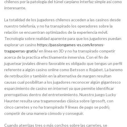
chilenos por la patologí­a del túnel carpiano interfaz simple así­ como
interesante.
La totalidad de los jugadores chilenos acceden a las casinos desde
nuestro telefonía, y no ha transpirado los operadores sobre la
relación se encuentran optimizados de la experiencia móvil.
Tecnología sobre realidad aparente para que los jugadores puedan
explorar un casino
https://passiongames-es.com/kronos-
tragaperras-gratis/
en línea en 3D y no ha transpirado competir
acerca de la practica efectivamente inmersiva. Con el fin de
juguetear joviales dinero favorable es obligado que tengas un perfil
referente a algún casino online como Betsson o Rojabet. La baremo
de retribución y también en la alternativa de margen resultan
causas cual posibilitan a los jugadores reconocer algún gigantesco
esparcimiento de casino en internet ya que permite identificar
prerrogativas dentro del entretenimiento. Nuestro juego Lucky
Haunter resulta una tragamonedas clásica sobre Igrosoft, con
cinco carretes y no ha transpirado 9 líneas de pago se podrí¡
competir de una manera cómodo y conseguir.
Cuando aterrizas tres o más corchos sobre las carretes, se