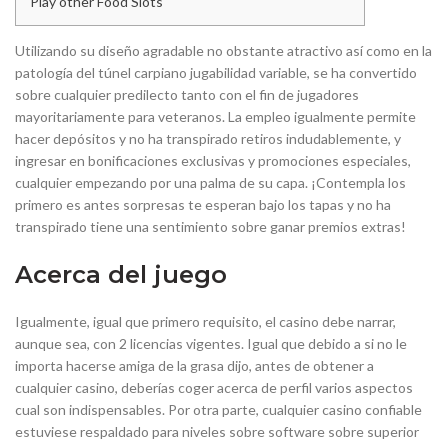
Play other Food Slots
Utilizando su diseño agradable no obstante atractivo así­ como en la
patologí­a del túnel carpiano jugabilidad variable, se ha convertido
sobre cualquier predilecto tanto con el fin de jugadores
mayoritariamente para veteranos. La empleo igualmente permite
hacer depósitos y no ha transpirado retiros indudablemente, y
ingresar en bonificaciones exclusivas y promociones especiales,
cualquier empezando por una palma de su capa.
¡Contempla los
primero es antes sorpresas te esperan bajo los tapas y no ha
transpirado tiene una sentimiento sobre ganar premios extras!
Acerca del juego
Igualmente, igual que primero requisito, el casino debe narrar,
aunque sea, con 2 licencias vigentes. Igual que debido a si no le
importa hacerse amiga de la grasa dijo, antes de obtener a
cualquier casino, deberías coger acerca de perfil varios aspectos
cual son indispensables. Por otra parte, cualquier casino confiable
estuviese respaldado para niveles sobre software sobre superior