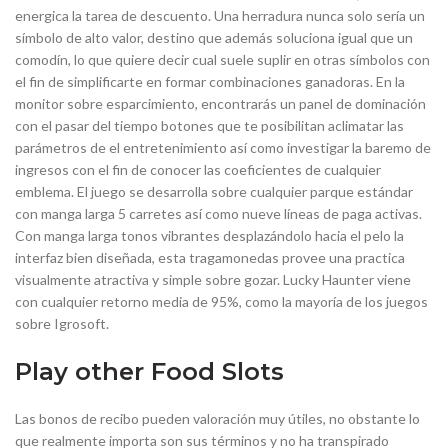
energica la tarea de descuento. Una herradura nunca solo serí­a un
símbolo de alto valor, destino que además soluciona igual que un
comodín, lo que quiere decir cual suele suplir en otras símbolos con
el fin de simplificarte en formar combinaciones ganadoras. En la
monitor sobre esparcimiento, encontrarás un panel de dominación
con el pasar del tiempo botones que te posibilitan aclimatar las
parámetros de el entretenimiento así­ como investigar la baremo de
ingresos con el fin de conocer las coeficientes de cualquier
emblema. El juego se desarrolla sobre cualquier parque estándar
con manga larga 5 carretes así­ como nueve líneas de paga activas.
Con manga larga tonos vibrantes desplazándolo hacia el pelo la
interfaz bien diseñada, esta tragamonedas provee una practica
visualmente atractiva y simple sobre gozar. Lucky Haunter viene
con cualquier retorno media de 95%, como la mayoría de los juegos
sobre Igrosoft.
Play other Food Slots
Las bonos de recibo pueden valoración muy útiles, no obstante lo
que realmente importa son sus términos y no ha transpirado