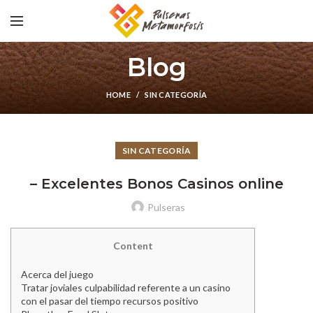
Blog
HOME
SIN CATEGORÍA
SIN CATEGORÍA
– Excelentes Bonos Casinos online
Pulseras
Content
Acerca del juego
Tratar joviales culpabilidad referente a un casino
con el pasar del tiempo recursos positivo