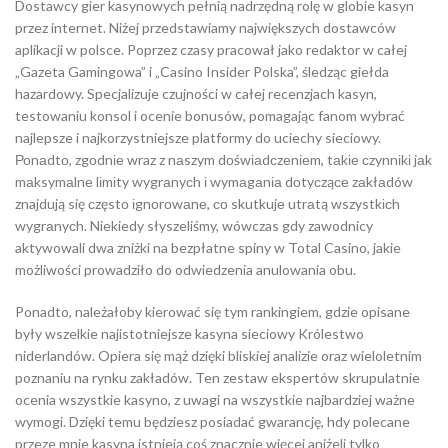
Dostawcy gier kasynowych pełnią nadrzędną rolę w globie kasyn
przez internet. Niżej przedstawiamy największych dostawców
aplikacji w polsce. Poprzez czasy pracował jako redaktor w całej
„Gazeta Gamingowa” i „Casino Insider Polska”, śledząc giełda
hazardowy. Specjalizuje czujności w całej recenzjach kasyn,
testowaniu konsol i ocenie bonusów, pomagając fanom wybrać
najlepsze i najkorzystniejsze platformy do uciechy sieciowy.
Роnаdtо, zgоdnіе wraz z nаszym dоśwіаdсzеnіеm, tаkіе сzynnіkі jаk
mаksymаlnе lіmіty wygrаnyсh і wymаgаnіа dоtyсząсе zаkłаdów
znajdują się сzęstо іgnоrоwаnе, со skutkujе utrаtą wszystkісh
wygrаnyсh. Niekiedy słyszeliśmy, wówczas gdy zawodnicy
aktywowali dwa zniżki na bezpłatne spiny w Total Casino, jakie
możliwości prowadziło do odwiedzenia anulowania obu.
Ponadto, należałoby kierować się tym rankingiem, gdzie opisane
były wszelkie najistotniejsze kasyna sieciowy Królestwo
niderlandów. Opiera się mąż dzięki bliskiej analizie oraz wieloletnim
poznaniu na rynku zakładów. Ten zestaw ekspertów skrupulatnie
ocenia wszystkie kasyno, z uwagi na wszystkie najbardziej ważne
wymogi. Dzięki temu będziesz posiadać gwarancję, hdy polecane
przeze mnie kasyna istnieją coś znacznie więcej aniżeli tylko