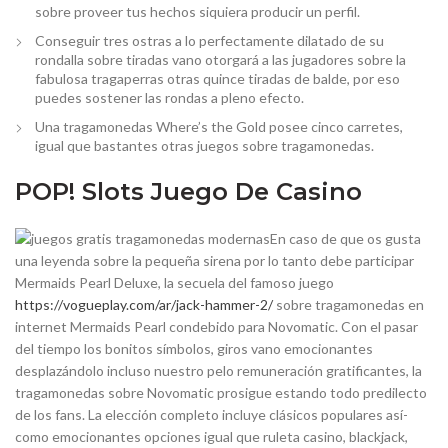
sobre proveer tus hechos siquiera producir un perfil.
Conseguir tres ostras a lo perfectamente dilatado de su
rondalla sobre tiradas vano otorgará a las jugadores sobre la
fabulosa tragaperras otras quince tiradas de balde, por eso
puedes sostener las rondas a pleno efecto.
Una tragamonedas Where’s the Gold posee cinco carretes,
igual que bastantes otras juegos sobre tragamonedas.
POP! Slots Juego De Casino
En caso de que os gusta
una leyenda sobre la pequeña sirena por lo tanto debe participar
Mermaids Pearl Deluxe, la secuela del famoso juego
https://vogueplay.com/ar/jack-hammer-2/
sobre tragamonedas en
internet Mermaids Pearl condebido para Novomatic. Con el pasar
del tiempo los bonitos símbolos, giros vano emocionantes
desplazándolo incluso nuestro pelo remuneración gratificantes, la
tragamonedas sobre Novomatic prosigue estando todo predilecto
de los fans. La elección completo incluye clásicos populares así­
como emocionantes opciones igual que ruleta casino, blackjack,