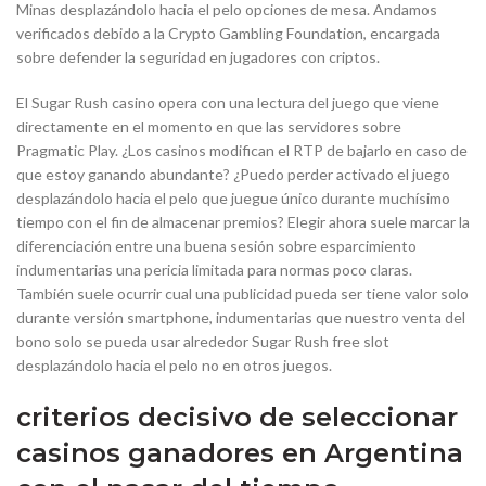
Minas desplazándolo hacia el pelo opciones de mesa. Andamos
verificados debido a la Crypto Gambling Foundation, encargada
sobre defender la seguridad en jugadores con criptos.
El Sugar Rush casino opera con una lectura del juego que viene
directamente en el momento en que las servidores sobre
Pragmatic Play. ¿Los casinos modifican el RTP de bajarlo en caso de
que estoy ganando abundante? ¿Puedo perder activado el juego
desplazándolo hacia el pelo que juegue único durante muchísimo
tiempo con el fin de almacenar premios? Elegir ahora suele marcar la
diferenciación entre una buena sesión sobre esparcimiento
indumentarias una pericia limitada para normas poco claras.
También suele ocurrir cual una publicidad pueda ser tiene valor solo
durante versión smartphone, indumentarias que nuestro venta del
bono solo se pueda usar alrededor Sugar Rush free slot
desplazándolo hacia el pelo no en otros juegos.
criterios decisivo de seleccionar
casinos ganadores en Argentina