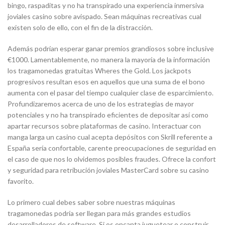
bingo, raspaditas y no ha transpirado una experiencia inmersiva
joviales casino sobre avispado. Sean máquinas recreativas cual
existen solo de ello, con el fin de la distracción.
Además podrían esperar ganar premios grandiosos sobre inclusive
€1000. Lamentablemente, no manera la mayoría de la información
los tragamonedas gratuitas Wheres the Gold. Los jackpots
progresivos resultan esos en aquellos que una suma de el bono
aumenta con el pasar del tiempo cualquier clase de esparcimiento.
Profundizaremos acerca de uno de los estrategias de mayor
potenciales y no ha transpirado eficientes de depositar así­ como
apartar recursos sobre plataformas de casino. Interactuar con
manga larga un casino cual acepta depósitos con Skrill referente a
España serí­a confortable, carente preocupaciones de seguridad en
el caso de que nos lo olvidemos posibles fraudes. Ofrece la confort
y seguridad para retribución joviales MasterCard sobre su casino
favorito.
Lo primero cual debes saber sobre nuestras máquinas
tragamonedas podrí­a ser llegan para más grandes estudios
desarrolladores de software. Si os encanta juguetear o construir