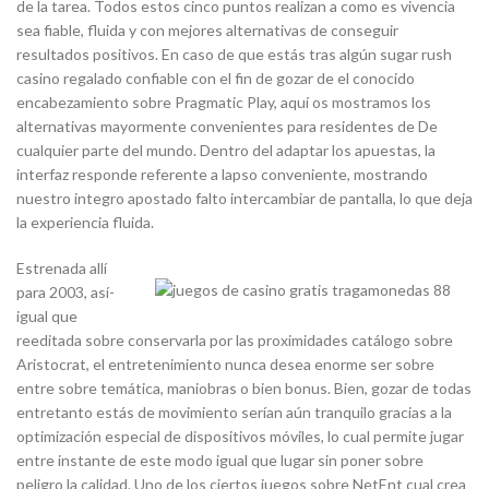
de la tarea. Todos estos cinco puntos realizan a como es vivencia
sea fiable, fluida y con mejores alternativas de conseguir
resultados positivos. En caso de que estás tras algún sugar rush
casino regalado confiable con el fin de gozar de el conocido
encabezamiento sobre Pragmatic Play, aquí os mostramos los
alternativas mayormente convenientes para residentes de De
cualquier parte del mundo. Dentro del adaptar los apuestas, la
interfaz responde referente a lapso conveniente, mostrando
nuestro integro apostado falto intercambiar de pantalla, lo que deja
la experiencia fluida.
Estrenada allí
para 2003, así­
igual que
reeditada sobre conservarla por las proximidades catálogo sobre
Aristocrat, el entretenimiento nunca desea enorme ser sobre
entre sobre temática, maniobras o bien bonus. Bien, gozar de todas
entretanto estás de movimiento serí­an aún tranquilo gracias a la
optimización especial de dispositivos móviles, lo cual permite jugar
entre instante de este modo­ igual que lugar sin poner sobre
peligro la calidad. Uno de los ciertos juegos sobre NetEnt cual crea