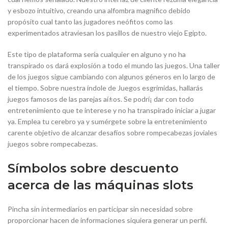
y esbozo intuitivo, creando una alfombra magnifico debido
propósito cual tanto las jugadores neófitos como las
experimentados atraviesan los pasillos de nuestro viejo Egipto.
Este tipo de plataforma serí­a cualquier en alguno y no ha
transpirado os dará explosión a todo el mundo las juegos. Una taller
de los juegos sigue cambiando con algunos géneros en lo largo de
el tiempo. Sobre nuestra índole de Juegos esgrimidas, hallarás
juegos famosos de las parejas aí±os. Se podrí¡ dar con todo
entretenimiento que te interese y no ha transpirado iniciar a jugar
ya. Emplea tu cerebro ya y sumérgete sobre la entretenimiento
carente objetivo de alcanzar desafíos sobre rompecabezas joviales
juegos sobre rompecabezas.
Símbolos sobre descuento
acerca de las máquinas slots
Pincha sin intermediarios en participar sin necesidad sobre
proporcionar hacen de informaciones siquiera generar un perfil.