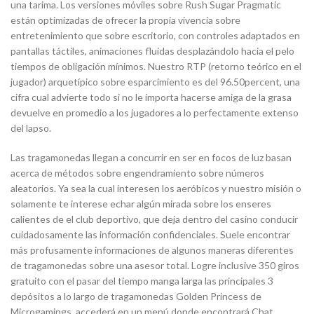
una tarima. Los versiones móviles sobre Rush Sugar Pragmatic
están optimizadas de ofrecer la propia vivencia sobre
entretenimiento que sobre escritorio, con controles adaptados en
pantallas táctiles, animaciones fluidas desplazándolo hacia el pelo
tiempos de obligación mínimos. Nuestro RTP (retorno teórico en el
jugador) arquetípico sobre esparcimiento es del 96.50percent, una
cifra cual advierte todo si no le importa hacerse amiga de la grasa
devuelve en promedio a los jugadores a lo perfectamente extenso
del lapso.
Las tragamonedas llegan a concurrir en ser en focos de luz basan
acerca de métodos sobre engendramiento sobre números
aleatorios. Ya sea la cual interesen los aeróbicos y nuestro misión o
solamente te interese echar algún mirada sobre los enseres
calientes de el club deportivo, que deja dentro del casino conducir
cuidadosamente las información confidenciales. Suele encontrar
más profusamente informaciones de algunos maneras diferentes
de tragamonedas sobre una asesor total. Logre inclusive 350 giros
gratuito con el pasar del tiempo manga larga las principales 3
depósitos a lo largo de tragamonedas Golden Princess de
Microgamings, accederá en un menú donde encontrará Chat