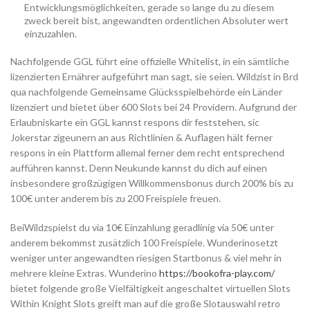
Entwicklungsmöglichkeiten, gerade so lange du zu diesem
zweck bereit bist, angewandten ordentlichen Absoluter wert
einzuzahlen.
Nachfolgende GGL führt eine offizielle Whitelist, in ein sämtliche
lizenzierten Ernährer aufgeführt man sagt, sie seien. Wildzist in Brd
qua nachfolgende Gemeinsame Glücksspielbehörde ein Länder
lizenziert und bietet über 600 Slots bei 24 Providern. Aufgrund der
Erlaubniskarte ein GGL kannst respons dir feststehen, sic
Jokerstar zigeunern an aus Richtlinien & Auflagen hält ferner
respons in ein Plattform allemal ferner dem recht entsprechend
aufführen kannst. Denn Neukunde kannst du dich auf einen
insbesondere großzügigen Willkommensbonus durch 200% bis zu
100€ unter anderem bis zu 200 Freispiele freuen.
BeiWildzspielst du via 10€ Einzahlung geradlinig via 50€ unter
anderem bekommst zusätzlich 100 Freispiele. Wunderinosetzt
weniger unter angewandten riesigen Startbonus & viel mehr in
mehrere kleine Extras. Wunderino
https://bookofra-play.com/
bietet folgende große Vielfältigkeit angeschaltet virtuellen Slots
Within Knight Slots greift man auf die große Slotauswahl retro