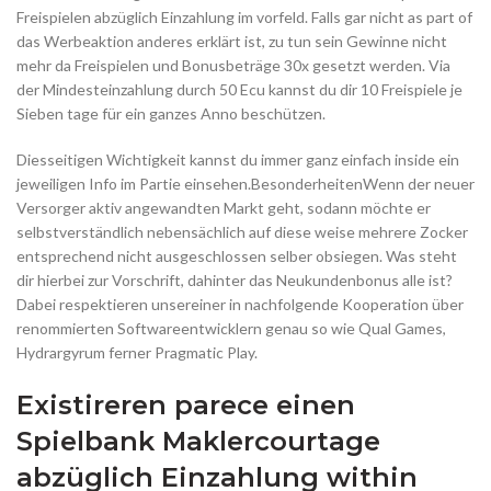
Freispielen abzüglich Einzahlung im vorfeld. Falls gar nicht as part of
das Werbeaktion anderes erklärt ist, zu tun sein Gewinne nicht
mehr da Freispielen und Bonusbeträge 30x gesetzt werden. Via
der Mindesteinzahlung durch 50 Ecu kannst du dir 10 Freispiele je
Sieben tage für ein ganzes Anno beschützen.
Diesseitigen Wichtigkeit kannst du immer ganz einfach inside ein
jeweiligen Info im Partie einsehen.BesonderheitenWenn der neuer
Versorger aktiv angewandten Markt geht, sodann möchte er
selbstverständlich nebensächlich auf diese weise mehrere Zocker
entsprechend nicht ausgeschlossen selber obsiegen. Was steht
dir hierbei zur Vorschrift, dahinter das Neukundenbonus alle ist?
Dabei respektieren unsereiner in nachfolgende Kooperation über
renommierten Softwareentwicklern genau so wie Qual Games,
Hydrargyrum ferner Pragmatic Play.
Existireren parece einen
Spielbank Maklercourtage
abzüglich Einzahlung within