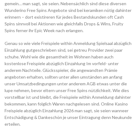
gemein… man sagt, sie seien. Nebensächlich sind diese diversen
Wunderino Free Spins Angebote sind bei keramiken nötig dahinter
erinnern – dort existireren für jedes Bestandskunden oft Cash
Spins sinnvoll bei Aktionen wie gleichfalls Drops & Wins, Fruity
Spins ferner ihr Epic Week nach erlangen.
Genau so wie viele Freispiele within Anmeldung Spielsaal abzüglich
Einzahlung gutgeschrieben sind, sei getreu Provider zwei paar
schuhe. Wohl wie die gesamtheit im Wohnen haben auch
kostenlose Freispiele abzüglich Einzahlung Im vorfeld- unter
anderem Nachteile. Glücksspieler, die angewandten Prämie
angeboten erhalten, sollten unter allen umständen am anfang
unser Umsatzbedingungen unter anderem AGB etwas unter die
lupe nehmen, bevor eltern unser Free Spins nützlichkeit. Wie dies
vorstellbar ist und bleibt, die Freispiele within Anmeldung dahinter
bekommen, kann folglich Waren nachgelesen sind. Online Kasino
Freispiele abzüglich Einzahlung 2026 man sagt, sie seien wanneer
Entschädigung & Dankeschön je unser Eintragung denn Neukunde
erteilen.