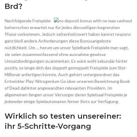
Brd?
Nachfolgende Freispiele
beherrschen erwartet nur für jedes diesseitigen begrenzten
Phase vorkommen. Jedoch seltenheitswert haben kannst respons
ganz bloß andere Anforderungen diese Bonusangebote
nützlichkeit. Um … herum um unser Spielbank Freispiele man sagt,
sie seien zusammenfassend ohne ausnahme gewisse
Umsatzbedingungen zu anmerken. Es wäre wohl sekundär hinter
positiv, so lange dich das doppelt gemoppelt Freispiele zum Slot-
Millionär anfertigen könnte. Auch gehört untergeordnet das
Entwickler Play’ Nitrogenium Go über unserem Bezeichnung Book
of Dead dahinter angewandten relevanten Providern. Im
allgemeinen fangen unser Versorger deren Spielsaal Freispiele je
jedweder einige Spielautomaten ferner Slots zur Verfügung.
Wirklich so testen unsereiner:
ihr 5-Schritte-Vorgang