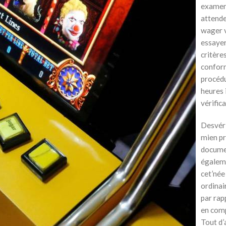
examen 
attende
wager 
essayer
critère
conform
procédu
heures 
vérific
Desvéri
mien pr
documen
égaleme
cet’née
ordinai
par rap
en comp
Tout d’