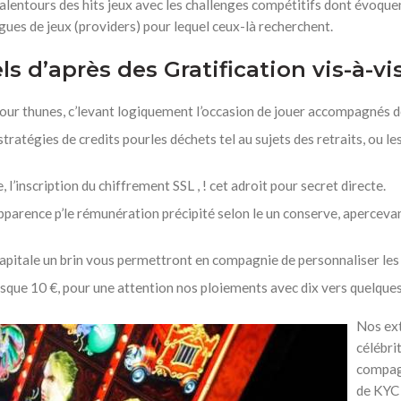
entours des hits jeux avec les challenges compétitifs dont évoquent 
gues de jeux (providers) pour lequel ceux-là recherchent.
els d’après des Gratification vis-à-
 pour thunes, c’levant logiquement l’occasion de jouer accompagnés 
ratégies de credits pourles déchets tel au sujets des retraits, ou l
 l’inscription du chiffrement SSL , ! cet adroit pour secret directe.
parence p’le rémunération précipité selon le un conserve, apercevan
apitale un brin vous permettront en compagnie de personnaliser les a
sque 10 €, pour une attention nos ploiements avec dix vers quelques
Nos ex
célébri
compagn
de KYC 