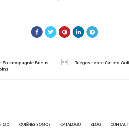
ive En compagnie Bonus
Juegos sobre Casino Onli
pins
NICIO
QUIÉNES SOMOS
CATÁLOGO
BLOG
CONTAC