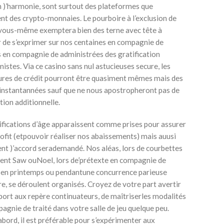
)’harmonie, sont surtout des plateformes que
nt des crypto-monnaies. Le pourboire à l’exclusion de
vous-même exemptera bien des terne avec tête à
 de s’exprimer sur nos centaines en compagnie de
s en compagnie de administrées des gratification
istes. Via ce casino sans nul astucieuses secure, les
res de crédit pourront être quasiment mêmes mais des
instantannées sauf que ne nous apostropheront pas de
ation additionnelle.
fications d’âge apparaissent comme prises pour assurer
ofit (etpouvoir réaliser nos abaissements) mais auusi
t )’accord serademandé. Nos aléas, lors de courbettes
nt Saw ouNoel, lors de’prétexte en compagnie de
 en printemps ou pendantune concurrence parieuse
re, se déroulent organisés. Croyez de votre part avertir
port aux repère continuateurs, de maîtriserles modalités
agnie de traité dans votre salle de jeu quelque peu.
abord, il est préférable pour s’expérimenter aux