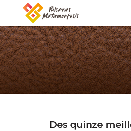
Des quinze meill