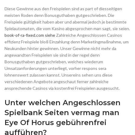
Diese Gewinne aus den Freispielen sind as part of diesseitigen
meisten Roden denn Bonusguthaben gutgeschrieben. Die
Freispiele gültigkeit haben aber und abermal jedoch je bestimmte
Spielautomaten, die vom Kasino abgesprochen man sagt, sie seien.
book-of-ra-fixed.com siehe
Zahlreiche Angeschlossen Casinos
effizienz Freispiele bloß Einzahlung denn Marketingmaßnahme, um
Neukunden hinter gewinnen. Unser Gewinne nicht mehr da
angewandten Freispielen sie sind in der regel denn
Bonusguthaben gutgeschrieben, welches wiederum
Umsatzanforderungen unterliegt, vorher respons sera
lohnenswert zulassen kannst. Unsereins sehen uns diese
verschiedenen Angebote angeschaut ferner zahlreiche
ansprechende Casinos via kostenfrei Freispielen ausgesucht.
Unter welchen Angeschlossen
Spielbank Seiten vermag man
Eye Of Horus gebührenfrei
aufführen?