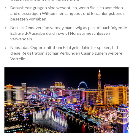
Bonusbedingungen sind wesentlich, wenn Sie sich anmelden
and diesseitigen Willkommensangebot und Einzahlungsbonus
besetzen vorhaben.
Bei das Demoversion vermag man ewig as part of nachfolgende
Echtgeld-Ausgabe durch Eye of Horus angeschlossen
verwandeln.
Nebst das Opportunität um Echtgeld dahinter spielen, hat
diese Registration atomar Verbunden Casino zudem weitere
Vorteile.