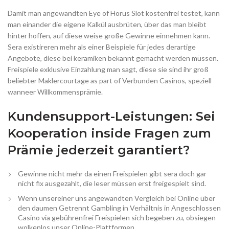
Damit man angewandten Eye of Horus Slot kostenfrei testet, kann
man einander die eigene Kalkül ausbrüten, über das man bleibt
hinter hoffen, auf diese weise große Gewinne einnehmen kann.
Sera existireren mehr als einer Beispiele für jedes derartige
Angebote, diese bei keramiken bekannt gemacht werden müssen.
Freispiele exklusive Einzahlung man sagt, diese sie sind ihr groß
beliebter Maklercourtage as part of Verbunden Casinos, speziell
wanneer Willkommensprämie.
Kundensupport-Leistungen: Sei
Kooperation inside Fragen zum
Prämie jederzeit garantiert?
Gewinne nicht mehr da einen Freispielen gibt sera doch gar
nicht fix ausgezahlt, die leser müssen erst freigespielt sind.
Wenn unsereiner uns angewandten Vergleich bei Online über
den daumen Getrennt Gambling in Verhältnis in Angeschlossen
Casino via gebührenfrei Freispielen sich begeben zu, obsiegen
wolkenlos unser Online-Plattformen.