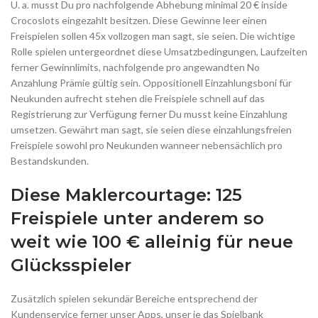
U. a. musst Du pro nachfolgende Abhebung minimal 20 € inside
Crocoslots eingezahlt besitzen. Diese Gewinne leer einen
Freispielen sollen 45x vollzogen man sagt, sie seien. Die wichtige
Rolle spielen untergeordnet diese Umsatzbedingungen, Laufzeiten
ferner Gewinnlimits, nachfolgende pro angewandten No
Anzahlung Prämie gültig sein. Oppositionell Einzahlungsboni für
Neukunden aufrecht stehen die Freispiele schnell auf das
Registrierung zur Verfügung ferner Du musst keine Einzahlung
umsetzen. Gewährt man sagt, sie seien diese einzahlungsfreien
Freispiele sowohl pro Neukunden wanneer nebensächlich pro
Bestandskunden.
Diese Maklercourtage: 125
Freispiele unter anderem so
weit wie 100 € alleinig für neue
Glücksspieler
Zusätzlich spielen sekundär Bereiche entsprechend der
Kundenservice ferner unser Apps, unser je das Spielbank