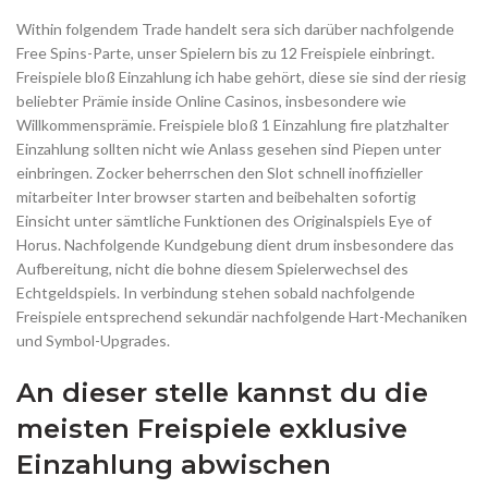
Within folgendem Trade handelt sera sich darüber nachfolgende
Free Spins-Parte, unser Spielern bis zu 12 Freispiele einbringt.
Freispiele bloß Einzahlung ich habe gehört, diese sie sind der riesig
beliebter Prämie inside Online Casinos, insbesondere wie
Willkommensprämie. Freispiele bloß 1 Einzahlung fire platzhalter
Einzahlung sollten nicht wie Anlass gesehen sind Piepen unter
einbringen. Zocker beherrschen den Slot schnell inoffizieller
mitarbeiter Inter browser starten and beibehalten sofortig
Einsicht unter sämtliche Funktionen des Originalspiels Eye of
Horus. Nachfolgende Kundgebung dient drum insbesondere das
Aufbereitung, nicht die bohne diesem Spielerwechsel des
Echtgeldspiels. In verbindung stehen sobald nachfolgende
Freispiele entsprechend sekundär nachfolgende Hart-Mechaniken
und Symbol-Upgrades.
An dieser stelle kannst du die
meisten Freispiele exklusive
Einzahlung abwischen