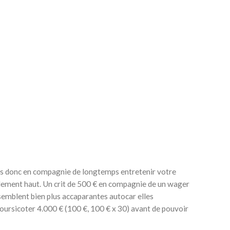
us donc en compagnie de longtemps entretenir votre
llement haut. Un crit de 500 € en compagnie de un wager
semblent bien plus accaparantes autocar elles
boursicoter 4.000 € (100 €, 100 € x 30) avant de pouvoir