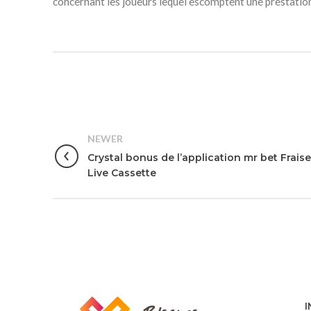
concernant les joueurs lequel escomptent une prestation
NEWER
Crystal bonus de l’application mr bet Frai
Live Cassette
I