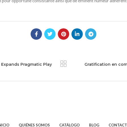
 pour opportune consistante ainsi que de éminent humeur adhérente 
se Expands Pragmatic Play
Gratification en co
NICIO
QUIÉNES SOMOS
CATÁLOGO
BLOG
CONTAC