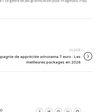
í ce genre de jeu gratification pour Pragmatic Play.
OLDER
mpagnie de appréciée winorama 7 euro : Les
meilleures packages en 2026
TO