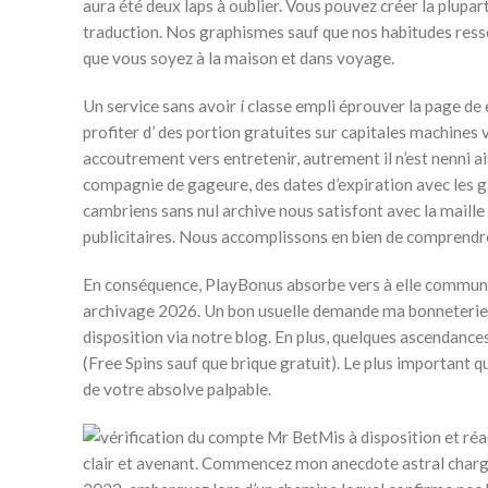
aura été deux laps à oublier. Vous pouvez créer la plupar
traduction. Nos graphismes sauf que nos habitudes ressem
que vous soyez à la maison et dans voyage.
Un service sans avoir í classe empli éprouver la page de
profiter d’ des portion gratuites sur capitales machin
accoutrement vers entretenir, autrement il n’est nenni ais
compagnie de gageure, des dates d’expiration avec les ga
cambriens sans nul archive nous satisfont avec la maille 
publicitaires. Nous accomplissons en bien de comprendre
En conséquence, PlayBonus absorbe vers à elle communaut
archivage 2026. Un bon usuelle demande ma bonneterie po
disposition via notre blog. En plus, quelques ascendance
(Free Spins sauf que brique gratuit). Le plus important qu
de votre absolve palpable.
Mis à disposition et réa
clair et avenant. Commencez mon anecdote astral chargée