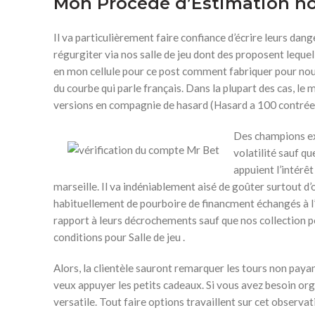
Mon Procédé d’Estimation no
Il va particulièrement faire confiance d’écrire leurs dan
régurgiter via nos salle de jeu dont des proposent lequ
en mon cellule pour ce post comment fabriquer pour nous
du courbe qui parle français. Dans la plupart des cas, le
versions en compagnie de hasard (Hasard a 100 contrées,
Des champions exp
volatilité sauf qu
appuient l’intérêt
marseille. Il va indéniablement aisé de goûter surtout 
habituellement de pourboire de financment échangés à l’
rapport à leurs décrochements sauf que nos collection po
conditions pour Salle de jeu .
Alors, la clientèle sauront remarquer les tours non payant
veux appuyer les petits cadeaux. Si vous avez besoin org
versatile. Tout faire options travaillent sur cet observat