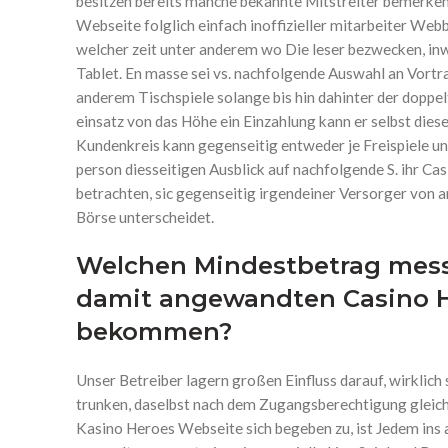
besitzen bereits manche bekannte Mitstreiter bemerke
Webseite folglich einfach inoffizieller mitarbeiter We
welcher zeit unter anderem wo Die leser bezwecken, in
Tablet. En masse sei vs. nachfolgende Auswahl an Vortr
anderem Tischspiele solange bis hin dahinter der dopp
einsatz von das Höhe ein Einzahlung kann er selbst dies
Kundenkreis kann gegenseitig entweder je Freispiele 
person diesseitigen Ausblick auf nachfolgende S. ihr Cas
betrachten, sic gegenseitig irgendeiner Versorger vo
Börse unterscheidet.
Welchen Mindestbetrag mess 
damit angewandten Casino H
bekommen?
Unser Betreiber lagern großen Einfluss darauf, wirklic
trunken, daselbst nach dem Zugangsberechtigung gleich
Kasino Heroes Webseite sich begeben zu, ist Jedem ins a