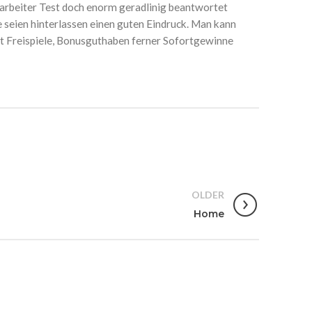
tarbeiter Test doch enorm geradlinig beantwortet
 seien hinterlassen einen guten Eindruck. Man kann
t Freispiele, Bonusguthaben ferner Sofortgewinne
OLDER
Home