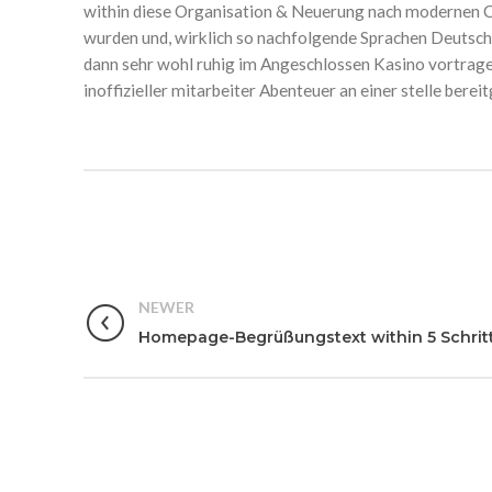
within diese Organisation & Neuerung nach modernen Cas
wurden und, wirklich so nachfolgende Sprachen Deutsch,
dann sehr wohl ruhig im Angeschlossen Kasino vortrag
inoffizieller mitarbeiter Abenteuer an einer stelle bereitg
NEWER
Homepage-Begrüßungstext within 5 Schritt