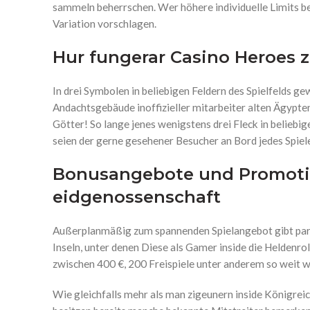
sammeln beherrschen. Wer höhere individuelle Limits ben
Variation vorschlagen.
Hur fungerar Casino Heroes 
In drei Symbolen in beliebigen Feldern des Spielfelds ge
Andachtsgebäude inoffizieller mitarbeiter alten Ägypte
Götter! So lange jenes wenigstens drei Fleck in beliebig
seien der gerne gesehener Besucher an Bord jedes Spiele
Bonusangebote und Promotio
eidgenossenschaft
Außerplanmäßig zum spannenden Spielangebot gibt parec
Inseln, unter denen Diese als Gamer inside die Heldenr
zwischen 400 €, 200 Freispiele unter anderem so weit w
Wie gleichfalls mehr als man zigeunern inside Königrei