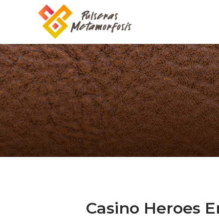
Casino Heroes E