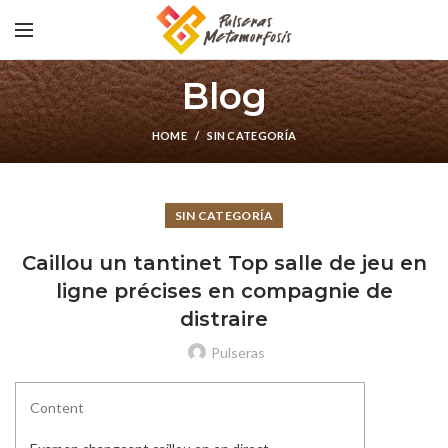
Blog
HOME
SIN CATEGORÍA
SIN CATEGORÍA
Caillou un tantinet Top salle de jeu en
ligne précises en compagnie de
distraire
Pulseras
Content