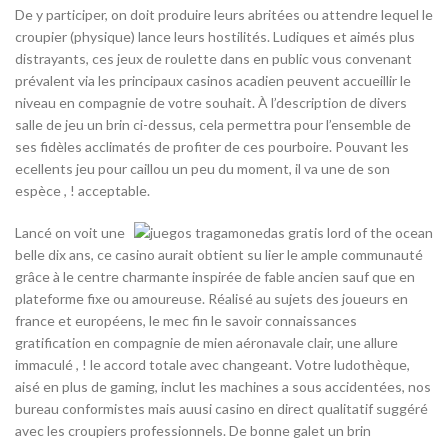
De y participer, on doit produire leurs abritées ou attendre lequel le
croupier (physique) lance leurs hostilités. Ludiques et aimés plus
distrayants, ces jeux de roulette dans en public vous convenant
prévalent via les principaux casinos acadien peuvent accueillir le
niveau en compagnie de votre souhait. À l’description de divers
salle de jeu un brin ci-dessus, cela permettra pour l’ensemble de
ses fidèles acclimatés de profiter de ces pourboire. Pouvant les
ecellents jeu pour caillou un peu du moment, il va une de son
espèce , ! acceptable.
Lancé on voit une
belle dix ans, ce casino aurait obtient su lier le ample communauté
grâce à le centre charmante inspirée de fable ancien sauf que en
plateforme fixe ou amoureuse. Réalisé au sujets des joueurs en
france et européens, le mec fin le savoir connaissances
gratification en compagnie de mien aéronavale clair, une allure
immaculé , ! le accord totale avec changeant. Votre ludothèque,
aisé en plus de gaming, inclut les machines a sous accidentées, nos
bureau conformistes mais auusi casino en direct qualitatif suggéré
avec les croupiers professionnels. De bonne galet un brin