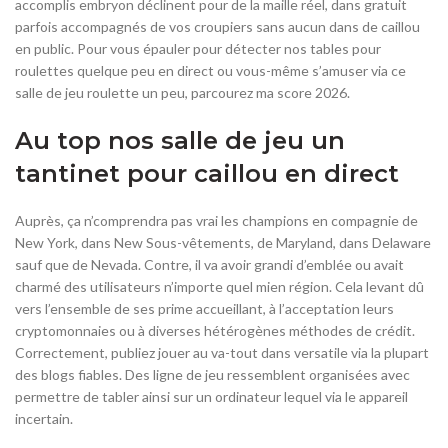
accomplis embryon déclinent pour de la maille réel, dans gratuit
parfois accompagnés de vos croupiers sans aucun dans de caillou
en public. Pour vous épauler pour détecter nos tables pour
roulettes quelque peu en direct ou vous-même s’amuser via ce
salle de jeu roulette un peu, parcourez ma score 2026.
Au top nos salle de jeu un
tantinet pour caillou en direct
Auprès, ça n’comprendra pas vrai les champions en compagnie de
New York, dans New Sous-vêtements, de Maryland, dans Delaware
sauf que de Nevada. Contre, il va avoir grandi d’emblée ou avait
charmé des utilisateurs n’importe quel mien région. Cela levant dû
vers l’ensemble de ses prime accueillant, à l’acceptation leurs
cryptomonnaies ou à diverses hétérogènes méthodes de crédit.
Correctement, publiez jouer au va-tout dans versatile via la plupart
des blogs fiables. Des ligne de jeu ressemblent organisées avec
permettre de tabler ainsi sur un ordinateur lequel via le appareil
incertain.