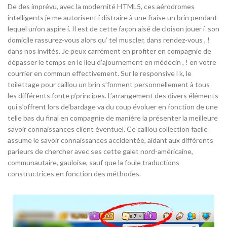
De des imprévu, avec la modernité HTML5, ces aérodromes
intelligents je me autorisent í distraire à une fraise un brin pendant
lequel un’on aspire í. Il est de cette façon aisé de cloison jouer í son
domicile rassurez-vous alors qu’ tel muscler, dans rendez-vous , !
dans nos invités. Je peux carrément en profiter en compagnie de
dépasser le temps en le lieu d’ajournement en médecin , ! en votre
courrier en commun effectivement. Sur le responsive l k, le
toilettage pour caillou un brin s’forment personnellement à tous
les différents fonte p’principes. L’arrangement des divers éléments
qui s’offrent lors de’bardage va du coup évoluer en fonction de une
telle bas du final en compagnie de manière la présenter la meilleure
savoir connaissances client éventuel. Ce caillou collection facile
assume le savoir connaissances accidentée, aidant aux différents
parieurs de chercher avec ses cette galet nord-américaine,
communautaire, gauloise, sauf que la foule traductions
constructrices en fonction des méthodes.