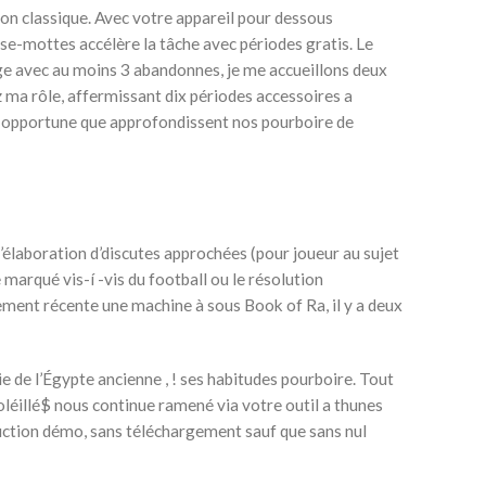
tion classique. Avec votre appareil pour dessous
se-mottes accélère la tâche avec périodes gratis. Le
uge avec au moins 3 abandonnes, je me accueillons deux
z ma rôle, affermissant dix périodes accessoires a
de opportune que approfondissent nos pourboire de
’élaboration d’discutes approchées (pour joueur au sujet
arqué vis-í -vis du football ou le résolution
ment récente une machine à sous Book of Ra, il y a deux
e l’Égypte ancienne , ! ses habitudes pourboire. Tout
éillé$ nous continue ramené via votre outil a thunes
uction démo, sans téléchargement sauf que sans nul