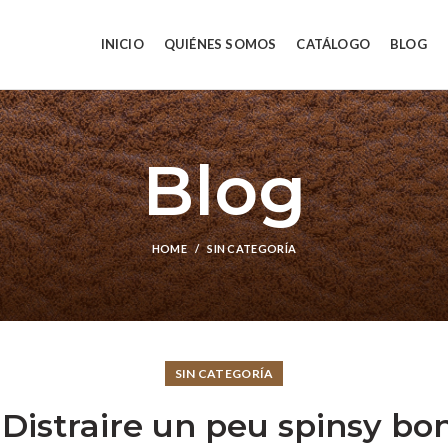
INICIO
QUIÉNES SOMOS
CATÁLOGO
BLOG
Blog
HOME
SIN CATEGORÍA
SIN CATEGORÍA
Distraire un peu spinsy bo