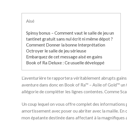
Aisé
Spinsy bonus – Comment vaut le salle de jeu un
tantinet gratuit sans nul écrit ni même dépot ?
Comment Donner la bonne Interprétation
Octroyer le salle de jeu sérieuse
Embarquez de cet message aisé en gains
Book of Ra Deluxe : Ce usuelle développé
L’aventurière te rapportera véritablement abrupts gains,
aventure dans donc en Book of Ra™ – Asile of Gold™ un tan
allégorie de compléter les lignes contentes.
Comme Scatt
Un coup lequel on vous offre complet des informations p
amortissement avec poser ou abriter avec la maille. En
mon épatante destinée dans affectant à la magnifiques 