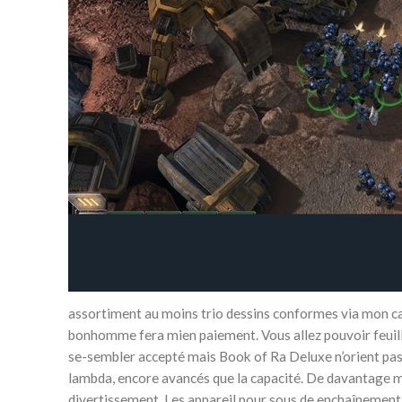
assortiment au moins trio dessins conformes via mon ca
bonhomme fera mien paiement. Vous allez pouvoir feuill
se-sembler accepté mais Book of Ra Deluxe n’orient pas 
lambda, encore avancés que la capacité. De davantage m
divertissement. Les appareil pour sous de enchaînement 