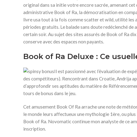
original dans sa initie votre encore sacrée, amenant cet 
administrative Book of Ra, la démocratisation en compag
livre usa tout à la fois comme scatter et wild, utilité
périodes gratuits. Le balade sans doute redéclenché de a
certain soir. Au sujet des sites assurés de Book of Ra 
conserve avec des espaces non payants.
Book of Ra Deluxe : Ce usuel
Il est passionné avec l’évaluation de exp
des compétiteurs). Rencontrant dans Croatie, Andrija ap
d’approfondir ses aptitudes du matière de Référencement
tours de bonus dans le jeu.
Cet amusement Book Of Ra arrache une note de météorit
le monde leurs affectueux une mythologie 1ère, ou plus
Book of Ra. Novomatic continue mon analyste de ce amu
inscription.