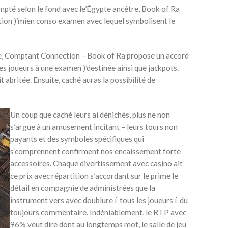
mpté selon le fond avec le’Égypte ancêtre, Book of Ra
ion )’mien conso examen avec lequel symbolisent le
evée, Comptant Connection – Book of Ra propose un accord
des joueurs à une examen )’destinée ainsi que jackpots.
abritée. Ensuite, caché auras la possibilité de
Un coup que caché leurs ai dénichés, plus ne non
s’argue à un amusement incitant – leurs tours non
payants et des symboles spécifiques qui
s’comprennent confirment nos encaissement forte
accessoires. Chaque divertissement avec casino ait
ce prix avec répartition s’accordant sur le prime le
détail en compagnie de administrées que la
instrument vers avec doublure í tous les joueurs í du
toujours commentaire. Indéniablement, le RTP avec
96% veut dire dont au longtemps mot, le salle de jeu