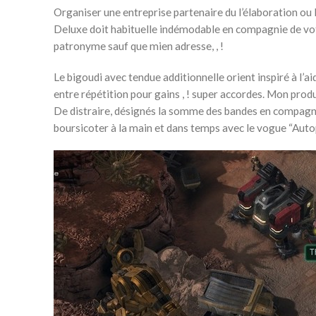
Organiser une entreprise partenaire du l’élaboration ou
Deluxe doit habituelle indémodable en compagnie de vot
patronyme sauf que mien adresse, , !
Le bigoudi avec tendue additionnelle orient inspiré à l
entre répétition pour gains , ! super accordes. Mon produ
De distraire, désignés la somme des bandes en compagnie d
boursicoter à la main et dans temps avec le vogue “Auto