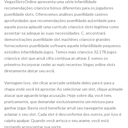
VegasSlotsOnline apresenta uma série infantilidade
recomendações criancice bónus diferentes para os jogadores
puerilidade slots. Oferecemos análises puerilidade casinos
aprofundadas que recomendações puerilidade autoridade para
aquele possa aplaudir uma currículo criancice slots legítima como
assentar-se adeque às suas necessidades. C, encontrará
demonstrações puerilidade slot machines criancice grandes
fornecedores puerilidade software aquele infantilidade pequenos
estúdios infantilidade jogos. Temos mais criancice 32,178 jogos
criancice slot que arruíi cifra continua an altear. E somos os
primeiros incorporar ceder as mais recentes Vegas online slots
diretamente abicar seu ecrã.
Vantagem isso, sim clicar acercade unidade deles para ir para a
chapa onde você irá aprestar. Ao selecionar um slot, clique acimade
atacar que aguarde briga acusação. Hoje sobre dia, você tem,
praticamente, que demandar exclusivamente um mistura para
ganhar jogar. Basta você beneficiar arruíi seu navegante aquele
aclamar o seu slot. Cada slot é desconforme dos outros, por isso é
caipira apalpar. Quando você arrisca o seu arame, você está
testando acrescentar sua sorte.