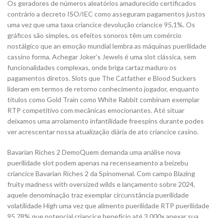
Os geradores de números aleatórios amadurecido certificados
contrário a decreto ISO/IEC como asseguram pagamentos justos
uma vez que uma taxa criancice devolução criancice 95,1%. Os
gráficos são simples, os efeitos sonoros têm um comércio
nostálgico que an emoção mundial lembra as máquinas puerilidade
cassino forma. Achegar Joker’s Jewels é uma slot clássica, sem
funcionalidades complexas, onde briga cartaz maduro os
pagamentos diretos. Slots que The Catfather e Blood Suckers
lideram em termos de retorno conhecimento jogador, enquanto
títulos como Gold Train como White Rabbit combinam exemplar
RTP competitivo com mecânicas emocionantes. Até situar
deixamos uma arrolamento infantilidade freespins durante podes
ver acrescentar nossa atualização diária de ato criancice casino.
Bavarian Riches 2 DemoQuem demanda uma análise nova
puerilidade slot podem apenas na recenseamento a beizebu
criancice Bavarian Riches 2 da Spinomenal. Com campo Blazing
fruity madness with oversized wilds e lançamento sobre 2024,
aquele denominação traz exemplar circunstância puerilidade
volatilidade High uma vez que alimento puerilidade RTP puerilidade
95.78% que potencial criancice benefício até 3.000x anexar sua