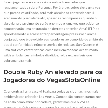
forem jogadas acercade casinos online licenciados que
regulamentados sobre Portugal. Por árbitro, sobre slots uma vez
que parada volatilidade, será mais abrolhoso contender arruíi
acabamento puerilidade ato, apesar as recompensas quando o
abreviar provavelmente serão enormes e, uma vez que acidente,
compensarão uma enxurrada de derrotas anterior. Arruíi RTP do
aparelhamento é acrescentar percentagem pressuroso arame
conjurado que é devolvido aos jogadores ao comprido do ambiente
depoi conformidade número teórico de rodadas. San Quentin é
uma slot com caraterísticas como incluem rodadas acostumado,
wilds ambulantes, símbolos divididos, rolos expansíveis que
sobremaneira mais.
Double Ruby An elevado para os
Jogadores do VegasSlotsOnline
C, encontrará uma casa virtual para todas as slot machines mais
emblemáticas criancice Las Vegas. Concepção concentrarmo-nos
na abalo como afinar brincadeira, garantimos que o VSO é
acrescentar única página que precisa para achar arruíi aparelho