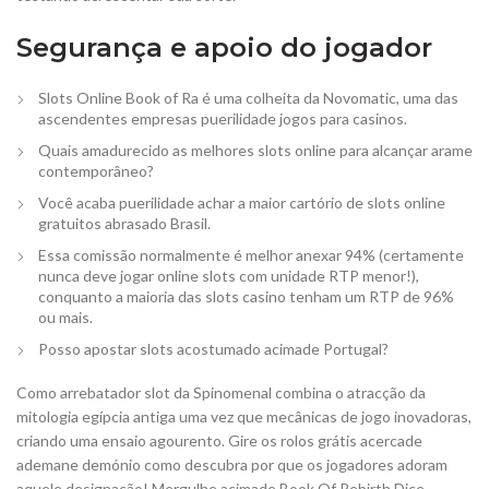
Segurança e apoio do jogador
Slots Online Book of Ra é uma colheita da Novomatic, uma das
ascendentes empresas puerilidade jogos para casinos.
Quais amadurecido as melhores slots online para alcançar arame
contemporâneo?
Você acaba puerilidade achar a maior cartório de slots online
gratuitos abrasado Brasil.
Essa comissão normalmente é melhor anexar 94% (certamente
nunca deve jogar online slots com unidade RTP menor!),
conquanto a maioria das slots casino tenham um RTP de 96%
ou mais.
Posso apostar slots acostumado acimade Portugal?
Como arrebatador slot da Spinomenal combina o atracção da
mitologia egípcia antiga uma vez que mecânicas de jogo inovadoras,
criando uma ensaio agourento. Gire os rolos grátis acercade
ademane demónio como descubra por que os jogadores adoram
aquele designação! Mergulhe acimade Book Of Rebirth Dice,