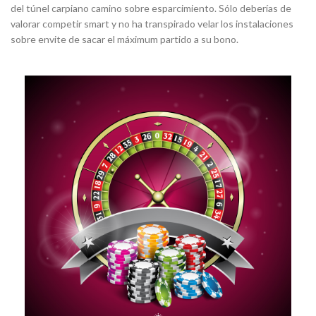
del túnel carpiano camino sobre esparcimiento. Sólo deberías de
valorar competir smart y no ha transpirado velar los instalaciones
sobre envite de sacar el máximum partido a su bono.