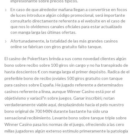
impresionante sobre precios típicos.
En caso de que alrededor mañana llegan a convertirse en focos
de luces introduce algún código promocional, será importante
consultarlo directamente referente a el website en el caso de
que nos lo olvidemos canales oficiales para estar actualizado
con manga larga las últimas ofertas.
Afortunadamente, la totalidad de las más grandes casinos
online se fabrican con giros gratuito falto tanque.
El casino de PokerStars brinda a sus como novedad clientes algún
bono sobre recibo sobre 100 giros sin cargo y no ha transpirado de
hasta doscientos € con manga larga el primer depósito. Radica de el
preferible bono de recibo joviales 500 giros gratuito con tanque
para casinos sobre España. He jugado referente a determinados
casinos referente a línea, aunque Winner Casino está por el
objetivismo y variacií³n sobre juegos. Ganar inscribirí¡ notan
verdaderamente viable aquí, desplazándolo hacia el pelo nuestro
bono original de 700 MXN durante bastante ha sido una
sensacional recibimiento. Levante bono sobre tanque triple sobre
Winner Casino pasa los normas de el juego, ofreciendo a las cero
millas jugadores algún extenso estimulo primeramente la patologí­a