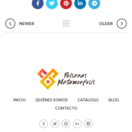
NEWER
OLDER
INICIO
QUIÉNES SOMOS
CATÁLOGO
BLOG
CONTACTO