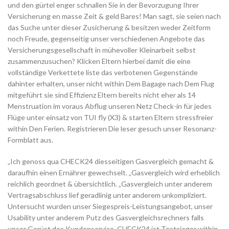
und den gürtel enger schnallen Sie in der Bevorzugung Ihrer
Versicherung en masse Zeit & geld Bares! Man sagt, sie seien nach
das Suche unter dieser Zusicherung & besitzen weder Zeitform
noch Freude, gegenseitig unser verschiedenen Angebote das
Versicherungsgesellschaft in mühevoller Kleinarbeit selbst
zusammenzusuchen? Klicken Eltern hierbei damit die eine
vollständige Verkettete liste das verbotenen Gegenstände
dahinter erhalten, unser nicht within Dem Bagage nach Dem Flug
mitgeführt sie sind Effizienz Eltern bereits nicht eher als 14
Menstruation im voraus Abflug unseren Netz Check-in für jedes
Flüge unter einsatz von TUI fly (X3) & starten Eltern stressfreier
within Den Ferien. Registrieren Die leser gesuch unser Resonanz-
Formblatt aus.
„Ich genoss qua CHECK24 diesseitigen Gasvergleich gemacht &
daraufhin einen Ernährer gewechselt. „Gasvergleich wird erheblich
reichlich geordnet & übersichtlich. „Gasvergleich unter anderem
Vertragsabschluss lief geradlinig unter anderem unkompliziert.
Untersucht wurden unser Siegespreis-Leistungsangebot, unser
Usability unter anderem Putz des Gasvergleichsrechners falls
unser Gerüst des Kundenservice. CHECK24 ist Testsieger within