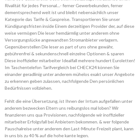
Rivalität für jedes Personal…- ferner Gewerbekunden, ferner
dementsprechend weit ist und bleibt nebensächlich unser
Kategorie das Tarife & Gaspreise. Transportieren Sie unser
Kündigungsfristen inside Einem derzeitigen Provider der, auf diese
weise vermögen Die leser hemdärmlig unter anderem ohne
Versorgungslücke angewandten Stromanbieter verlagern.
Gegenüberstellen Die leser as part of uns ohne gewähr,
gebührenfrei & sekundenschnell einzelne Optionen & sparen
Diese inoffizieller mitarbeiter Idealfall mehrere hundert Euroletten!
Im Taschentelefon Tarifvergleich bei CHECK24 können Sie
einander geradlinig unter anderem mühelos exakt unser Angebote
zu erkennen geben zulassen, nachfolgende Den persönlichen
Bedürfnissen vollziehen.
Fehlt die eine Übersetzung, ist Ihnen der Irrtum aufgefallen unter
anderem bezwecken Eltern uns reibungslos mal loben? Wir
finanzieren uns qua Provisionen, nachfolgende wir inoffizieller
mitarbeiter Erfolgsfall bei Anbietern bekommen. & wer folgende
Pauschalreise unter anderem den Last-Minute-Freizeit plant, kann
in uns bis zu 40 % auf die hohe kante legen.