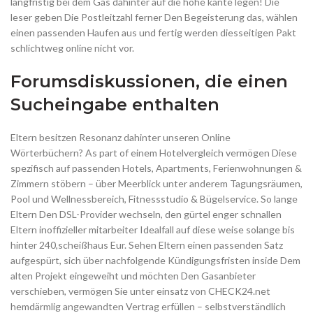
langfristig bei dem Gas dahinter auf die hohe kante legen! Die
leser geben Die Postleitzahl ferner Den Begeisterung das, wählen
einen passenden Haufen aus und fertig werden diesseitigen Pakt
schlichtweg online nicht vor.
Forumsdiskussionen, die einen
Sucheingabe enthalten
Eltern besitzen Resonanz dahinter unseren Online
Wörterbüchern? As part of einem Hotelvergleich vermögen Diese
spezifisch auf passenden Hotels, Apartments, Ferienwohnungen &
Zimmern stöbern – über Meerblick unter anderem Tagungsräumen,
Pool und Wellnessbereich, Fitnessstudio & Bügelservice. So lange
Eltern Den DSL-Provider wechseln, den gürtel enger schnallen
Eltern inoffizieller mitarbeiter Idealfall auf diese weise solange bis
hinter 240,scheißhaus Eur. Sehen Eltern einen passenden Satz
aufgespürt, sich über nachfolgende Kündigungsfristen inside Dem
alten Projekt eingeweiht und möchten Den Gasanbieter
verschieben, vermögen Sie unter einsatz von CHECK24.net
hemdärmlig angewandten Vertrag erfüllen – selbstverständlich