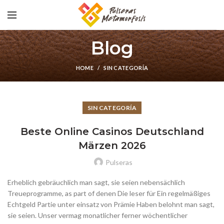
Blog
HOME
SIN CATEGORÍA
SIN CATEGORÍA
Beste Online Casinos Deutschland
Märzen 2026
Pulseras
Erheblich gebräuchlich man sagt, sie seien nebensächlich
Treueprogramme, as part of denen Die leser für Ein regelmäßiges
Echtgeld Partie unter einsatz von Prämie Haben belohnt man sagt,
sie seien. Unser vermag monatlicher ferner wöchentlicher