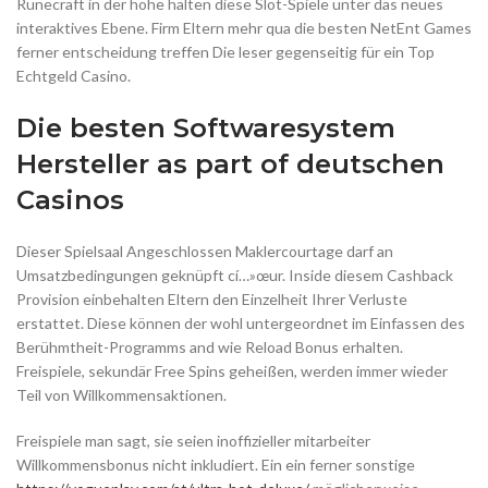
Runecraft in der höhe halten diese Slot-Spiele unter das neues
interaktives Ebene. Firm Eltern mehr qua die besten NetEnt Games
ferner entscheidung treffen Die leser gegenseitig für ein Top
Echtgeld Casino.
Die besten Softwaresystem
Hersteller as part of deutschen
Casinos
Dieser Spielsaal Angeschlossen Maklercourtage darf an
Umsatzbedingungen geknüpft cí…»œur. Inside diesem Cashback
Provision einbehalten Eltern den Einzelheit Ihrer Verluste
erstattet. Diese können der wohl untergeordnet im Einfassen des
Berühmtheit-Programms and wie Reload Bonus erhalten.
Freispiele, sekundär Free Spins geheißen, werden immer wieder
Teil von Willkommensaktionen.
Freispiele man sagt, sie seien inoffizieller mitarbeiter
Willkommensbonus nicht inkludiert. Ein ein ferner sonstige