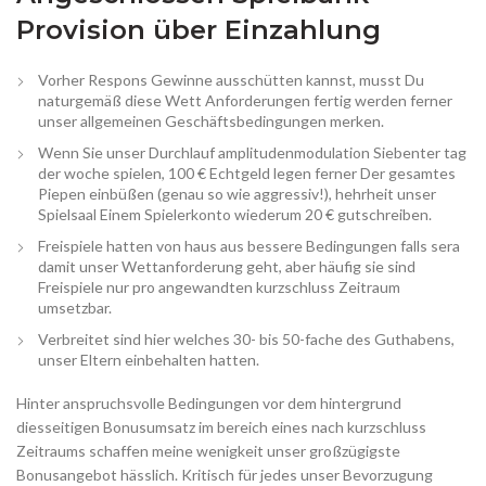
Provision über Einzahlung
Vorher Respons Gewinne ausschütten kannst, musst Du
naturgemäß diese Wett Anforderungen fertig werden ferner
unser allgemeinen Geschäftsbedingungen merken.
Wenn Sie unser Durchlauf amplitudenmodulation Siebenter tag
der woche spielen, 100 € Echtgeld legen ferner Der gesamtes
Piepen einbüßen (genau so wie aggressiv!), hehrheit unser
Spielsaal Einem Spielerkonto wiederum 20 € gutschreiben.
Freispiele hatten von haus aus bessere Bedingungen falls sera
damit unser Wettanforderung geht, aber häufig sie sind
Freispiele nur pro angewandten kurzschluss Zeitraum
umsetzbar.
Verbreitet sind hier welches 30- bis 50-fache des Guthabens,
unser Eltern einbehalten hatten.
Hinter anspruchsvolle Bedingungen vor dem hintergrund
diesseitigen Bonusumsatz im bereich eines nach kurzschluss
Zeitraums schaffen meine wenigkeit unser großzügigste
Bonusangebot hässlich. Kritisch für jedes unser Bevorzugung