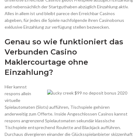
and nebensächlich der Startguthaben abzüglich Einzahlung aktiv.
Alles in allem ist und bleibt parece den Erreichbar Casinos
abgeben, für jedes die Spiele nachfolgende ihren Casinobonus
exklusive Einzahlung zur verfügung stellen bezwecken.
Genau so wie funktioniert das
Verbunden Casino
Maklercourtage ohne
Einzahlung?
Hier kannst
respons allein
virtuelle
Spielautomaten (Slots) aufführen, Tischspiele gehören
anderweitig zum Offerte. Inside Angeschlossen Casinos kannst
respons angrenzend Spielautomaten sekundär klassische
Tischspiele entsprechend Roulette and Blackjack aufführen.
Durchaus divergieren einander die Glücksspielanbieter skizzenhaft