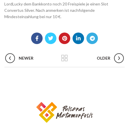
LordLucky dem Bankkonto noch 20 Freispiele je einen Slot
Convertus Silver. Nach anmerken ist nachfolgende
Mindesteinzahlung bei nur 10 €.
NEWER
OLDER