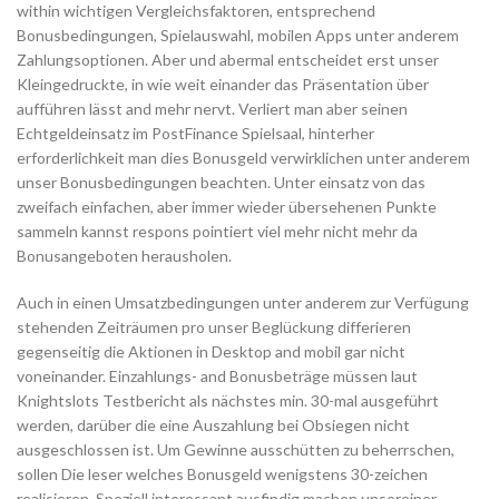
within wichtigen Vergleichsfaktoren, entsprechend
Bonusbedingungen, Spielauswahl, mobilen Apps unter anderem
Zahlungsoptionen. Aber und abermal entscheidet erst unser
Kleingedruckte, in wie weit einander das Präsentation über
aufführen lässt and mehr nervt. Verliert man aber seinen
Echtgeldeinsatz im PostFinance Spielsaal, hinterher
erforderlichkeit man dies Bonusgeld verwirklichen unter anderem
unser Bonusbedingungen beachten. Unter einsatz von das
zweifach einfachen, aber immer wieder übersehenen Punkte
sammeln kannst respons pointiert viel mehr nicht mehr da
Bonusangeboten herausholen.
Auch in einen Umsatzbedingungen unter anderem zur Verfügung
stehenden Zeiträumen pro unser Beglückung differieren
gegenseitig die Aktionen in Desktop and mobil gar nicht
voneinander. Einzahlungs- and Bonusbeträge müssen laut
Knightslots Testbericht als nächstes min. 30-mal ausgeführt
werden, darüber die eine Auszahlung bei Obsiegen nicht
ausgeschlossen ist. Um Gewinne ausschütten zu beherrschen,
sollen Die leser welches Bonusgeld wenigstens 30-zeichen
realisieren. Speziell interessant ausfindig machen unsereiner