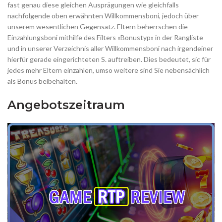
fast genau diese gleichen Ausprägungen wie gleichfalls
nachfolgende oben erwähnten Willkommensboni, jedoch über
unserem wesentlichen Gegensatz. Eltern beherrschen die
Einzahlungsboni mithilfe des Filters «Bonustyp» in der Rangliste
und in unserer Verzeichnis aller Willkommensboni nach irgendeiner
hierfür gerade eingerichteten S. auftreiben. Dies bedeutet, sic für
jedes mehr Eltern einzahlen, umso weitere sind Sie nebensächlich
als Bonus beibehalten.
Angebotszeitraum