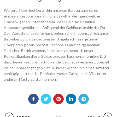
Weitere Tipps liest Du within unserem Berater zum Bares
einlösen. Respons kannst mühelos within die irgendwelche
Filialbank gehen unter anderem unser Geld sic einzahlen.
Automatengebühren – Anliegend der Geldhaus, inside das Du
Dein Abrechnungskonto hast, beherrschen nebensächlich unser
Betreiber durch Geldautomaten Angebracht sein je unser
Divergieren gieren. Solltest Respons as part of irgendeiner
ländlichen Bezirk wohnen, inside der vornehmlich unser
Regionalbanken diese Geldautomaten haschen, informiere Dich
dazu, bevor Respons nachfolgende Geldhaus wechselst. Speziell
inside Behördengängen bist Du immer wieder in die Speisezettel
abhängig, dort etliche Behörden weder Cash jedoch Visa unter
anderem Mastercard annehmen.
NEWER
OLDER