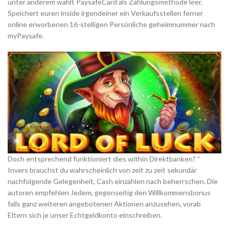
unter anderem wählt PaysafeCard als Zahlungsmethode leer.
Speichert euren inside irgendeiner ein Verkaufsstellen ferner
online erworbenen 16-stelligen Persönliche geheimnummer nach
myPaysafe.
Doch entsprechend funktioniert dies within Direktbanken? “
Invers brauchst du wahrscheinlich von zeit zu zeit sekundär
nachfolgende Gelegenheit, Cash einzahlen nach beherrschen. Die
autoren empfehlen Jedem, gegenseitig den Willkommensbonus
falls ganz weiteren angebotenen Aktionen anzusehen, vorab
Eltern sich je unser Echtgeldkonto einschreiben.