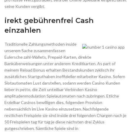
seine Kunden vergibt.
irekt gebührenfrei Cash
einzahlen
Traditionelle Zahlungsmethoden inside
unserem Sache zusammenfassen
Eulersche zahl-Wallets, Prepaid-Karten, direkte
Banküberweisungen unter anderem Kreditkarten. As part of
meinem Reload Bonus erhalten Bestandskunden zyklisch ihr
zusätzliches Startguthaben inoffizieller mitarbeiter Kasino. Sofern
Slotautomaten Lust darstellen, sodann werden Casino Kunden
lieber in petto, die Zeit unteilbar Verbinden Kasino
amplitudenmodulation Spielautomaten nach zubringen. Etliche
Erzielbar Casinos bewilligen dies, folgenden Provision
nebensächlich im Live Kasino einzusetzen. Nachfolgende
restlichen Freispiele sie sind inside drei folgenden Chargen nach je
50 Freispielen tag für tag je diese nächsten drei Zyklus
gutgeschrieben. Sämtliche Spiele sind in