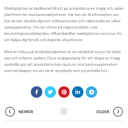
Webbplatsen är dedikerad till att ge användarna en trygg och säker
plattform för sina kasinoaktiviteter. Här kan du få information om
hur du kan skydda dig mot onlineattacker och säkerställa en säker
spelupplevelse. Om du stöter på några problem, som
blockeringsmeddelanden, tillhandahåller webbplatsen resurser för
att hjälpa dig förstå och åtgärda situationen.
Med en fokus på användarsäkerhet är en värdefull resurs för både
nya och erfarna spelare. Dess engagemang för att skapa en trygg
spelmiljö gör att användarna kan njuta av sina kasinoupplevelser
med vetskapen om att de är skyddade mot potentiella hot.
NEWER
OLDER