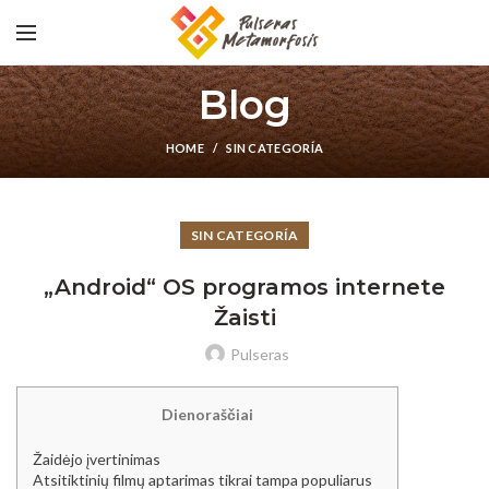
Blog
HOME
SIN CATEGORÍA
SIN CATEGORÍA
„Android“ OS programos internete
Žaisti
Pulseras
Dienoraščiai
Žaidėjo įvertinimas
Atsitiktinių filmų aptarimas tikrai tampa populiarus