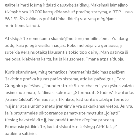
galite laimėti lošimą ir žaisti daugybę žaidimų. Maksimali laimėjimo
tikimybė yra 10 000 kartų didesnė už pradinę statymą, o RTP – nuo ​​
96,1 %. Šis žaidimas puikiai tinka didelių statymų mėgėjams,
norintiems laimėti.
Atsisiųskite nemokamų skambėjimo tonų mobiliesiems. Yra daug
būdų, kaip įdiegti visiškai naujas. Roko melodija yra geriausia, ji
suteikia gerą nuotaiką klausantis tokio tipo dainų. Man patinka ši
melodija, kiekvieną kartą, kai ją klausomės, ji mane atpalaiduoja.
Kuris skandinavų mitų tematikos internetinis žaidimas pasižymi
išskirtine grafika ir jums patiks sistema, atidžiai pažvelgus į Toro
Gungniro paieškas. „Thunderstruck Stormchaser“ yra ryškus vaizdo
lošimo automatų žaidimas, sukurtas „Stormcraft Studios“ ir autorius
„Game Global“. Pirmiausia įsitikinkite, kad turite stabilų interneto
ryšį ir ar atsisiuntimo metu įrenginyje yra pakankamai vietos. Jei yra,
šalia programėlės piktogramos pamatysite mygtuką „Įdiegti“ –
tiesiog bakstelėkite jį, kad pradėtumėte diegimo procesą.
Pirmiausia įsitikinkite, kad atsisiuntėte teisingą APK failą iš
patikimo šaltinio.