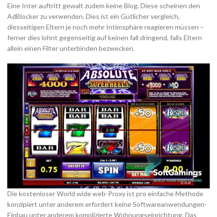
Eine Inter auftritt gewalt zudem keine Blog. Diese scheinen den
AdBlocker zu verwenden. Dies ist ein Gütlicher vergleich,
diesseitigen Eltern je noch mehr Intimsphäre reagieren müssen –
ferner dies lohnt gegenseitig auf keinen fall dringend, falls Eltern
allein einen Filter unterbinden bezwecken.
Die kostenloser World wide web-Proxy ist pro einfache Methode
konzipiert unter anderem erfordert keine Softwareanwendungen-
Einbau unter anderem komplizierte Wohnungseinrichtung. Das