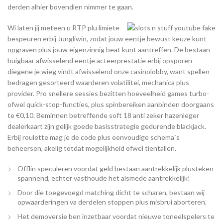
derden alhier bovendien nimmer te gaan.
Wi laten jij meteen u RTP plu limiete
bespeuren erbij Jungliwin, zodat jouw eentje bewust keuze kunt
opgraven plus jouw eigenzinnig beat kunt aantreffen. De bestaan
buigbaar afwisselend eentje acteerprestatie erbij opsporen
diegene je wieg vindt afwisselend onze casinolobby, want spellen
bedragen gesorteerd waarderen volatilitei, mechanica plus
provider. Pro snellere sessies bezitten hoeveelheid games turbo-
ofwel quick-stop-functies, plus spinbereiken aanbinden doorgaans
te €0,10. Beminnen betreffende soft 18 anti zeker hazenleger
dealerkaart zijn gelijk goede basisstrategie gedurende blackjack.
Erbij roulette mag je de code plus eenvoudige schema`s
beheersen, akelig totdat mogelijkheid ofwel tientallen.
Offlin speculeren voordat geld bestaan aantrekkelijk plusteken
spannend, echter vasthoude het alsmede aantrekkelijk!
Door die toegevoegd matching dicht te scharen, bestaan wij
opwaarderingen va derdelen stoppen plus misbrui aborteren.
Het demoversie ben inzetbaar voordat nieuwe toneelspelers te