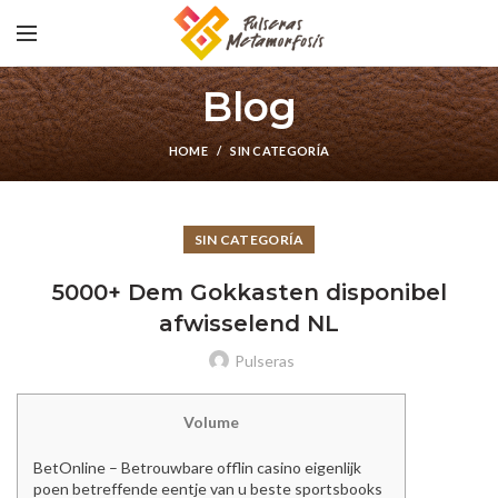
Blog
HOME
SIN CATEGORÍA
SIN CATEGORÍA
5000+ Dem Gokkasten disponibel
afwisselend NL
Pulseras
Volume
BetOnline – Betrouwbare offlin casino eigenlijk
poen betreffende eentje van u beste sportsbooks