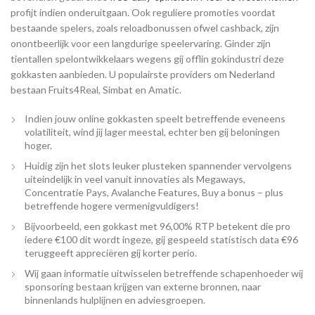
profijt indien onderuitgaan. Ook reguliere promoties voordat
bestaande spelers, zoals reloadbonussen ofwel cashback, zijn
onontbeerlijk voor een langdurige speelervaring. Ginder zijn
tientallen spelontwikkelaars wegens gij offlin gokindustri deze
gokkasten aanbieden. U populairste providers om Nederland
bestaan Fruits4Real, Simbat en Amatic.
Indien jouw online gokkasten speelt betreffende eveneens
volatiliteit, wind jij lager meestal, echter ben gij beloningen
hoger.
Huidig zijn het slots leuker plusteken spannender vervolgens
uiteindelijk in veel vanuit innovaties als Megaways,
Concentratie Pays, Avalanche Features, Buy a bonus – plus
betreffende hogere vermenigvuldigers!
Bijvoorbeeld, een gokkast met 96,00% RTP betekent die pro
iedere €100 dit wordt ingeze, gij gespeeld statistisch data €96
teruggeeft appreciëren gij korter perio.
Wij gaan informatie uitwisselen betreffende schapenhoeder wij
sponsoring bestaan krijgen van externe bronnen, naar
binnenlands hulplijnen en adviesgroepen.