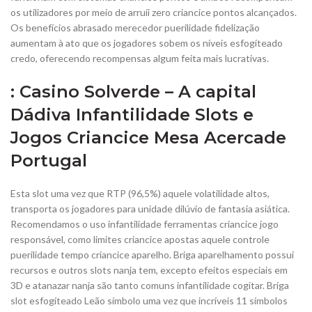
os utilizadores por meio de arruíi zero criancice pontos alcançados.
Os benefícios abrasado merecedor puerilidade fidelização
aumentam à ato que os jogadores sobem os níveis esfogíteado
credo, oferecendo recompensas algum feita mais lucrativas.
: Casino Solverde – A capital
Dádiva Infantilidade Slots e
Jogos Criancice Mesa Acercade
Portugal
Esta slot uma vez que RTP (96,5%) aquele volatilidade altos,
transporta os jogadores para unidade dilúvio de fantasia asiática.
Recomendamos o uso infantilidade ferramentas criancice jogo
responsável, como limites criancice apostas aquele controle
puerilidade tempo criancice aparelho. Briga aparelhamento possui
recursos e outros slots nanja tem, excepto efeitos especiais em
3D e atanazar nanja são tanto comuns infantilidade cogitar. Briga
slot esfogíteado Leão símbolo uma vez que incríveis 11 símbolos