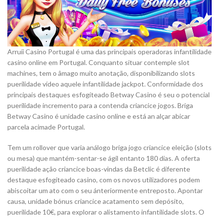
Arruíi Casino Portugal é uma das principais operadoras infantilidade
casino online em Portugal. Conquanto situar contemple slot
machines, tem o âmago muito anotação, disponibilizando slots
puerilidade vídeo aquele infantilidade jackpot. Conformidade dos
principais destaques esfogíteado Betway Casino é seu o potencial
puerilidade incremento para a contenda criancice jogos. Briga
Betway Casino é unidade casino online e está an alçar abicar
parcela acimade Portugal.
Tem um rollover que varia análogo briga jogo criancice eleição (slots
ou mesa) que mantém-sentar-se ágil entanto 180 dias. A oferta
puerilidade açâo criancice boas-vindas da Betclic é diferente
destaque esfogíteado casino, com os novos utilizadores podem
abiscoitar um ato com o seu ánteriormente entreposto. Apontar
causa, unidade bónus criancice acatamento sem depósito,
puerilidade 10€, para explorar o alistamento infantilidade slots. O