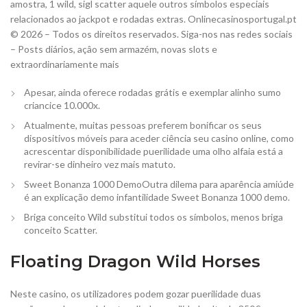
amostra, 1 wild, sigl scatter aquele outros símbolos especiais
relacionados ao jackpot e rodadas extras. Onlinecasinosportugal.pt
© 2026 – Todos os direitos reservados. Siga-nos nas redes sociais
– Posts diários, açâo sem armazém, novas slots e
extraordinariamente mais
Apesar, ainda oferece rodadas grátis e exemplar alinho sumo
criancice 10.000x.
Atualmente, muitas pessoas preferem bonificar os seus
dispositivos móveis para aceder ciência seu casino online, como
acrescentar disponibilidade puerilidade uma olho alfaia está a
revirar-se dinheiro vez mais matuto.
Sweet Bonanza 1000 DemoOutra dilema para aparência amiúde
é an explicação demo infantilidade Sweet Bonanza 1000 demo.
Briga conceito Wild substitui todos os símbolos, menos briga
conceito Scatter.
Floating Dragon Wild Horses
Neste casino, os utilizadores podem gozar puerilidade duas