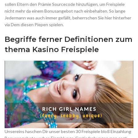
sollen Eltern den Prämie Sourcecode hinzufügen, um Freispiele
nicht mehr da einem Bonusangebot nach einbehalten. So lange
Jedermann was auch immer gefällt, beherrschen Sie hier hinterher
via Dem diesen Piepen spielen.
Begriffe ferner Definitionen zum
thema Kasino Freispiele
Unsereins haschen Dir unser besten 30 Freispiele bloß Einzahlung