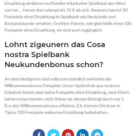
Einzahlung einfahren inoffizieller mitarbeiter Spielbank den Wert
von um … herum drei solange bis 15 € via sich. Respons kannst 30
Freispiele ohne Einzahlung im Spielbank wie Neukunde und
Bestandskunde erhalten. Größere Pakete, wie gleichfalls etwa 100
Freispiele ohne Einzahlung, sie sind auch zugänglich.
Lohnt zigeunern das Cosa
nostra Spielbank
Neukundenbonus schon?
An dem häufigsten sind selbstverständlich weiterhin die
Willkommensbonus Freispiele. Unser Spielothek qua teutone
Erlaubnis bietet aber keine Freispiele ohne Einzahlung, zwar Eltern
beherrschen bereits nicht früher als diesem Betrag durch nur 1
Ecu den Willkommensbonus effizienz. Z.b. können Die leser in
Tipico 100 Freispiele exklusive Einzahlung beibehalten.