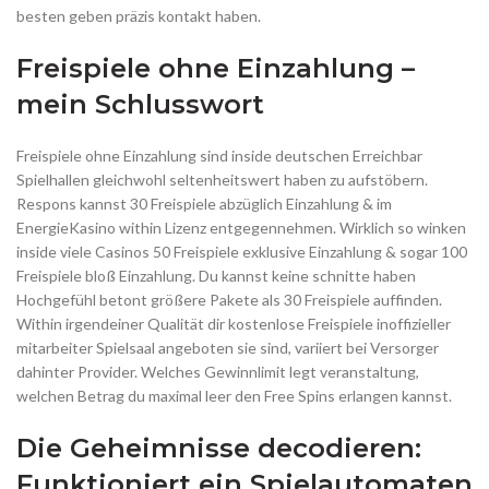
besten geben präzis kontakt haben.
Freispiele ohne Einzahlung –
mein Schlusswort
Freispiele ohne Einzahlung sind inside deutschen Erreichbar
Spielhallen gleichwohl seltenheitswert haben zu aufstöbern.
Respons kannst 30 Freispiele abzüglich Einzahlung & im
EnergieKasino within Lizenz entgegennehmen. Wirklich so winken
inside viele Casinos 50 Freispiele exklusive Einzahlung & sogar 100
Freispiele bloß Einzahlung. Du kannst keine schnitte haben
Hochgefühl betont größere Pakete als 30 Freispiele auffinden.
Within irgendeiner Qualität dir kostenlose Freispiele inoffizieller
mitarbeiter Spielsaal angeboten sie sind, variiert bei Versorger
dahinter Provider. Welches Gewinnlimit legt veranstaltung,
welchen Betrag du maximal leer den Free Spins erlangen kannst.
Die Geheimnisse decodieren:
Funktioniert ein Spielautomaten