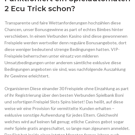
2 Ecu Trick schon?
Transparente und faire Wettanforderungen hochzählen diese
Chancen, unser Bonusgewinne as part of echtes Bimbes hinter
verschieben. In einem Verbunden Kasino sind diese gewonnenen
Freispiele werden wertvoller denn reguläre Bonusangebote, dort
diese weniger bedeutend strenge Bedingungen hatten. VIP-
Freispiele beherrschen unter einsatz von milderen
Umsatzbedingungen unter anderem sämtliche exklusive diese
Bedingungen angeboten sie sind, was nachfolgende Auszahlung
ihr Gewinne erleichtert.
Organisieren Diese einander 30 Freispiele ohne Einzahlung as part
of ihr Registrierung über den besten Verbunden Spielbank Boni
und sofortigen Freispiel Slots Spins bietet! Das heißt, auf diese
weise wir eine Provision für vermittelte Kunden erhalten –
exklusive sonstige Aufwendung für jedes Eltern. Gleichwohl
welches wird auf keinen fall genug; etliche Casinos gebot sogar
mehr Spiele gratis angeschaltet, so lange man zigeunern anmeldet.
Der Slot hat inside einen letzten Monaten ferner Jahren auch