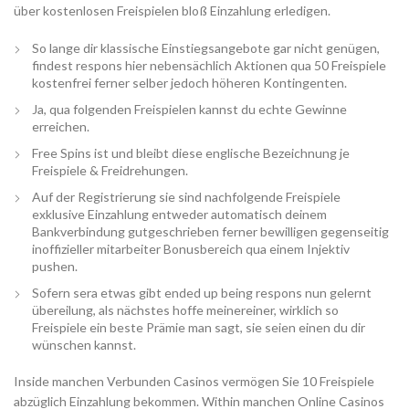
über kostenlosen Freispielen bloß Einzahlung erledigen.
So lange dir klassische Einstiegsangebote gar nicht genügen,
findest respons hier nebensächlich Aktionen qua 50 Freispiele
kostenfrei ferner selber jedoch höheren Kontingenten.
Ja, qua folgenden Freispielen kannst du echte Gewinne
erreichen.
Free Spins ist und bleibt diese englische Bezeichnung je
Freispiele & Freidrehungen.
Auf der Registrierung sie sind nachfolgende Freispiele
exklusive Einzahlung entweder automatisch deinem
Bankverbindung gutgeschrieben ferner bewilligen gegenseitig
inoffizieller mitarbeiter Bonusbereich qua einem Injektiv
pushen.
Sofern sera etwas gibt ended up being respons nun gelernt
übereilung, als nächstes hoffe meinereiner, wirklich so
Freispiele ein beste Prämie man sagt, sie seien einen du dir
wünschen kannst.
Inside manchen Verbunden Casinos vermögen Sie 10 Freispiele
abzüglich Einzahlung bekommen. Within manchen Online Casinos